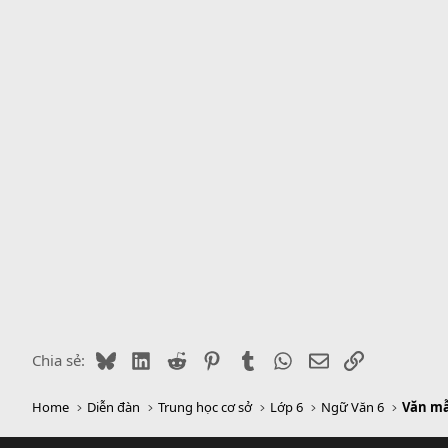
y
Bluesky
LinkedIn
Reddit
Pinterest
Tumblr
WhatsApp
Email
Link
Chia sẻ:
Home
Diễn đàn
Trung học cơ sở
Lớp 6
Ngữ Văn 6
Văn mẫ