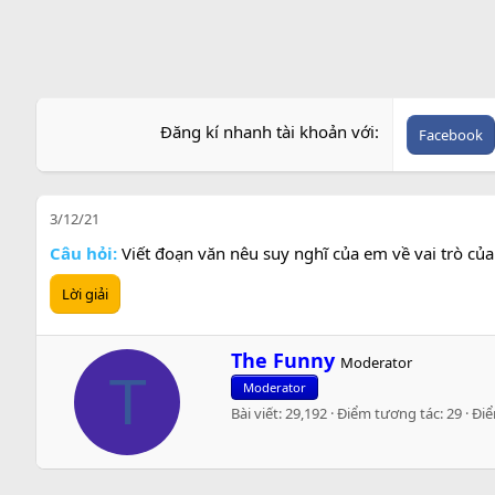
Đăng kí nhanh tài khoản với
Facebook
3/12/21
Câu hỏi:
Viết đoạn văn nêu suy nghĩ của em về vai trò củ
Lời giải
W
The Funny
Moderator
r
T
Moderator
i
Bài viết
29,192
Điểm tương tác
29
Đi
t
t
e
n
b