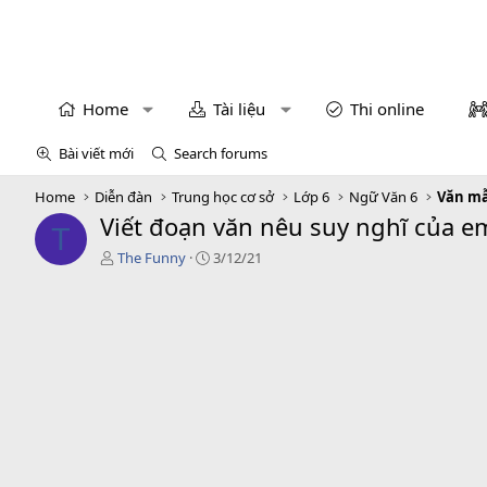
Home
Tài liệu
Thi online
Bài viết mới
Search forums
Home
Diễn đàn
Trung học cơ sở
Lớp 6
Ngữ Văn 6
Văn mẫ
Viết đoạn văn nêu suy nghĩ của em
T
T
C
The Funny
3/12/21
á
r
c
e
g
a
i
t
ả
i
o
n
d
a
t
e