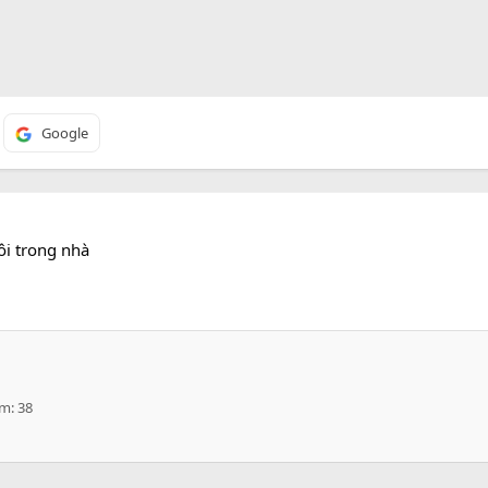
Google
uôi trong nhà
ểm
38