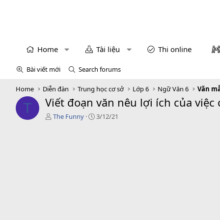
Home
Tài liệu
Thi online
Bài viết mới
Search forums
Home
Diễn đàn
Trung học cơ sở
Lớp 6
Ngữ Văn 6
Văn mẫ
Viết đoạn văn nêu lợi ích của việ
T
T
C
The Funny
3/12/21
á
r
c
e
g
a
i
t
ả
i
o
n
d
a
t
e