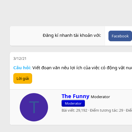
Đăng kí nhanh tài khoản với
Facebook
3/12/21
Câu hỏi:
Viết đoạn văn nêu lợi ích của việc có động vật n
Lời giải
W
The Funny
Moderator
r
T
Moderator
i
Bài viết
29,192
Điểm tương tác
29
Đi
t
t
e
n
b