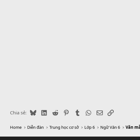
y
Bluesky
LinkedIn
Reddit
Pinterest
Tumblr
WhatsApp
Email
Link
Chia sẻ:
Home
Diễn đàn
Trung học cơ sở
Lớp 6
Ngữ Văn 6
Văn mẫ