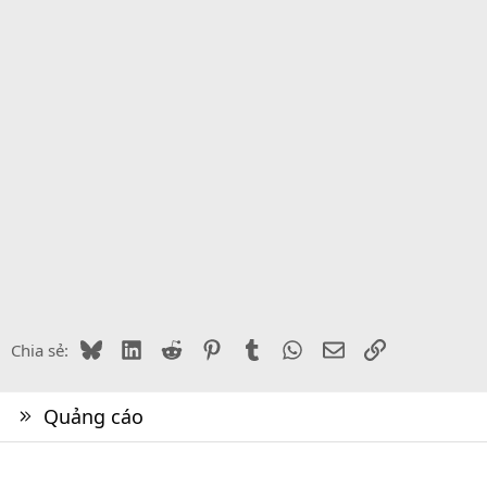
Bluesky
LinkedIn
Reddit
Pinterest
Tumblr
WhatsApp
Email
Link
Chia sẻ:
Quảng cáo