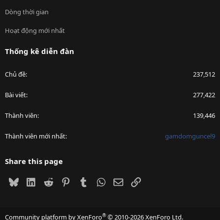
Dòng thời gian
Hoạt động mới nhất
Thống kê diễn đàn
Chủ đề
237,512
Bài viết
277,422
Thành viên
139,446
Thành viên mới nhất
gamdomguncel9
Share this page
Bluesky
LinkedIn
Reddit
Pinterest
Tumblr
WhatsApp
Email
Link
®
Community platform by XenForo
© 2010-2026 XenForo Ltd.