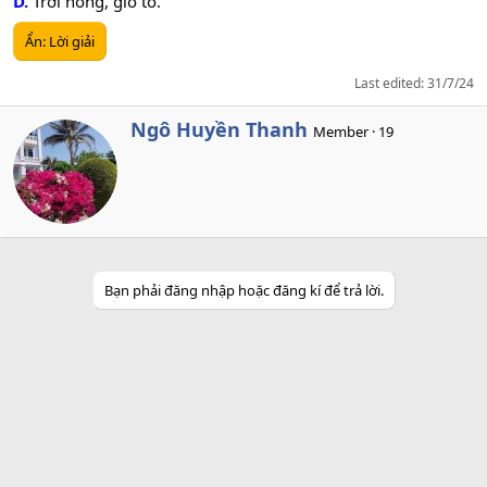
D.
Trời nóng, gió to.
Ẩn:
Lời giải
Last edited:
31/7/24
W
Ngô Huyền Thanh
Member
·
19
r
i
t
t
e
n
b
y
Bạn phải đăng nhập hoặc đăng kí để trả lời.