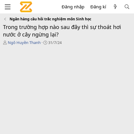
Đăng nhập
Đăng kí
Ngân hàng câu hỏi trắc nghiệm môn Sinh học
Trong trường hợp nào sau đây thì sự thoát hơi
nước ở cây ngừng lại?
T
N
Ngô Huyền Thanh
31/7/24
h
g
r
à
e
y
a
g
d
ử
s
i
t
a
r
t
e
r