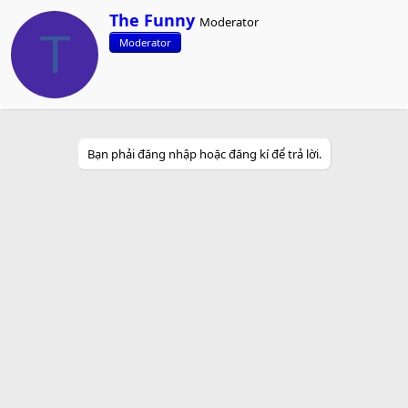
W
The Funny
Moderator
r
T
Moderator
i
t
t
e
n
b
y
Bạn phải đăng nhập hoặc đăng kí để trả lời.