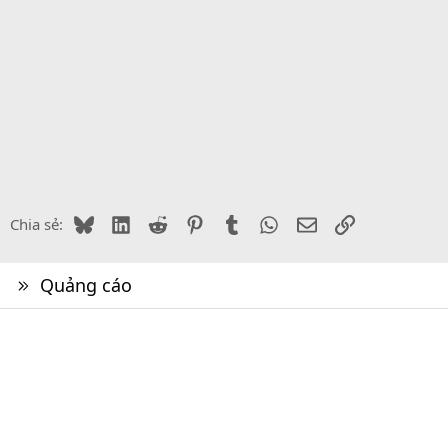
Bluesky
LinkedIn
Reddit
Pinterest
Tumblr
WhatsApp
Email
Link
Chia sẻ:
Quảng cáo