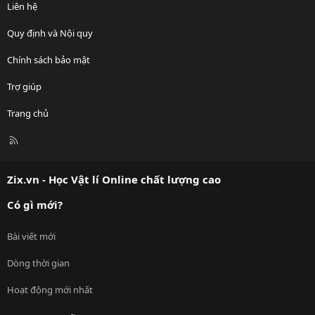
Liên hệ
Quy định và Nội quy
Chính sách bảo mật
Trợ giúp
Trang chủ
R
S
S
Zix.vn - Học Vật lí Online chất lượng cao
Có gì mới?
Bài viết mới
Dòng thời gian
Hoạt động mới nhất