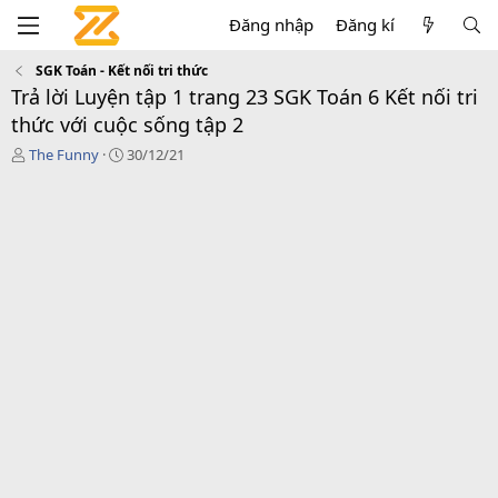
Đăng nhập
Đăng kí
SGK Toán - Kết nối tri thức
Trả lời Luyện tập 1 trang 23 SGK Toán 6 Kết nối tri
thức với cuộc sống tập 2
T
C
The Funny
30/12/21
á
r
c
e
g
a
i
t
ả
i
o
n
d
a
t
e