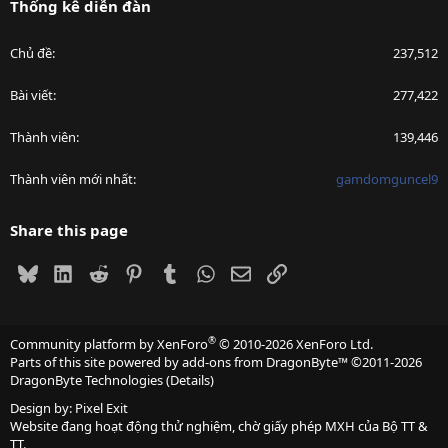
Thống kê diễn đàn
Chủ đề
237,512
Bài viết
277,422
Thành viên
139,446
Thành viên mới nhất
gamdomguncel9
Share this page
Bluesky
LinkedIn
Reddit
Pinterest
Tumblr
WhatsApp
Email
Link
®
Community platform by XenForo
© 2010-2026 XenForo Ltd.
Parts of this site powered by
add-ons from DragonByte™
©2011-2026
DragonByte Technologies
(
Details
)
Design by:
Pixel Exit
Website đang hoạt động thử nghiệm, chờ giấy phép MXH của Bộ TT &
TT.