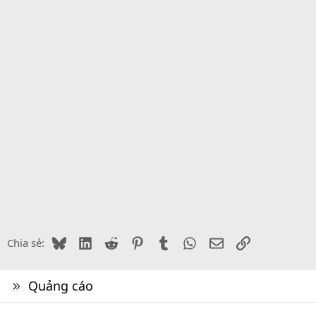
Bluesky
LinkedIn
Reddit
Pinterest
Tumblr
WhatsApp
Email
Link
Chia sẻ:
Quảng cáo