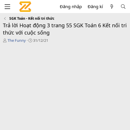
Đăng nhập
Đăng kí
SGK Toán - Kết nối tri thức
Trả lời Hoạt động 3 trang 55 SGK Toán 6 Kết nối tri
thức với cuộc sống
T
C
The Funny
31/12/21
á
r
c
e
g
a
i
t
ả
i
o
n
d
a
t
e