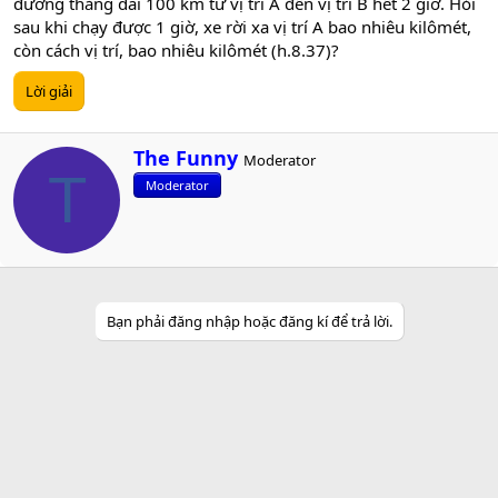
đường thẳng dài 100 km từ vị trí A đến vị trí B hết 2 giờ. Hỏi
sau khi chạy được 1 giờ, xe rời xa vị trí A bao nhiêu kilômét,
còn cách vị trí, bao nhiêu kilômét (h.8.37)?
Lời giải
W
The Funny
Moderator
r
T
Moderator
i
t
t
e
n
b
y
Bạn phải đăng nhập hoặc đăng kí để trả lời.