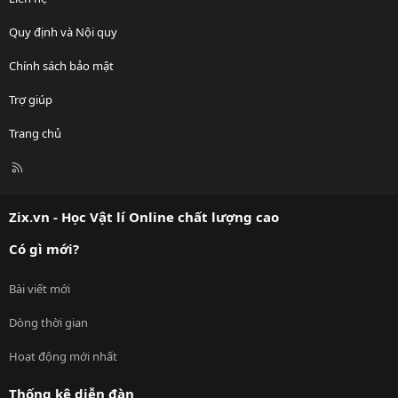
Quy định và Nội quy
Chính sách bảo mật
Trợ giúp
Trang chủ
R
S
S
Zix.vn - Học Vật lí Online chất lượng cao
Có gì mới?
Bài viết mới
Dòng thời gian
Hoạt động mới nhất
Thống kê diễn đàn