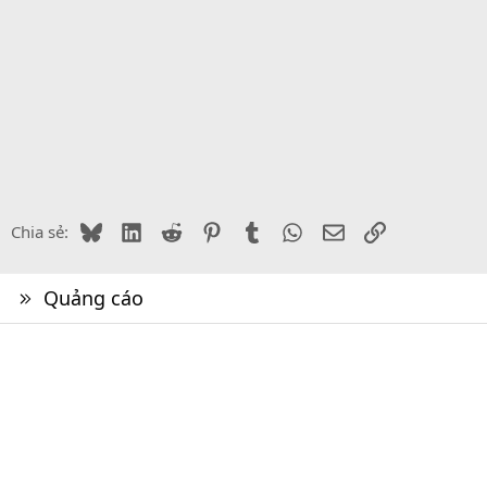
Bluesky
LinkedIn
Reddit
Pinterest
Tumblr
WhatsApp
Email
Link
Chia sẻ:
Quảng cáo