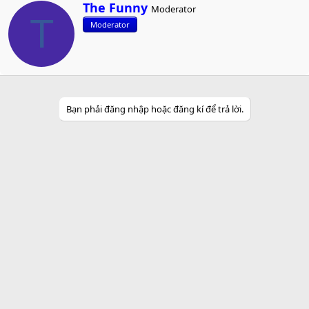
W
The Funny
Moderator
r
T
Moderator
i
t
t
e
n
b
y
Bạn phải đăng nhập hoặc đăng kí để trả lời.