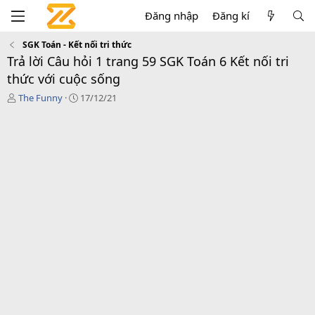
Đăng nhập
Đăng kí
SGK Toán - Kết nối tri thức
Trả lời Câu hỏi 1 trang 59 SGK Toán 6 Kết nối tri
thức với cuộc sống
T
C
The Funny
17/12/21
á
r
c
e
g
a
i
t
ả
i
o
n
d
a
t
e