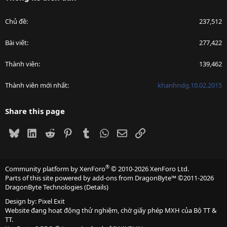
Chủ đề
237,512
Bài viết
277,422
Thành viên
139,462
Thành viên mới nhất
khanhndg.10.02.2015
Share this page
Bluesky
LinkedIn
Reddit
Pinterest
Tumblr
WhatsApp
Email
Link
®
Community platform by XenForo
© 2010-2026 XenForo Ltd.
Parts of this site powered by
add-ons from DragonByte™
©2011-2026
DragonByte Technologies
(
Details
)
Design by:
Pixel Exit
Website đang hoạt động thử nghiệm, chờ giấy phép MXH của Bộ TT &
TT.