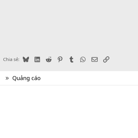
Bluesky
LinkedIn
Reddit
Pinterest
Tumblr
WhatsApp
Email
Link
Chia sẻ:
Quảng cáo