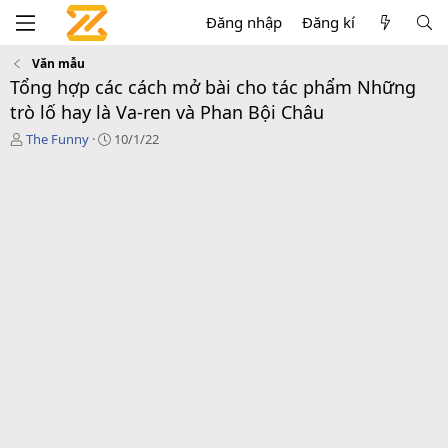
Đăng nhập
Đăng kí
Văn mẫu
Tổng hợp các cách mở bài cho tác phẩm Những
trò lố hay là Va-ren và Phan Bội Châu
T
C
The Funny
10/1/22
á
r
c
e
g
a
i
t
ả
i
o
n
d
a
t
e