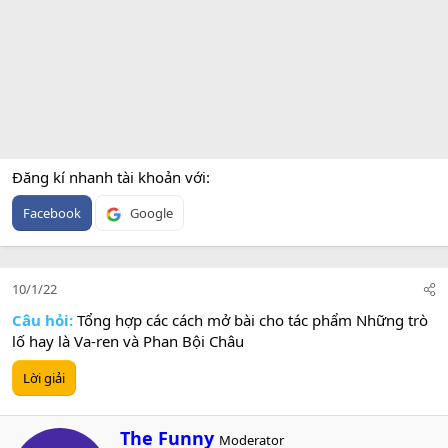
Đăng kí nhanh tài khoản với
Facebook
Google
10/1/22
Câu hỏi:
Tổng hợp các cách mở bài cho tác phẩm Những trò
lố hay là Va-ren và Phan Bội Châu
Lời giải
W
The Funny
Moderator