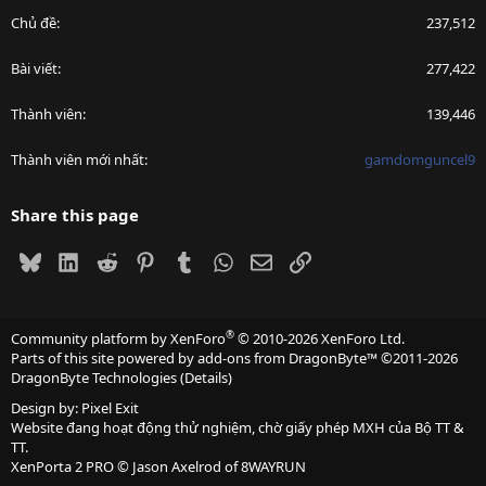
Chủ đề
237,512
Bài viết
277,422
Thành viên
139,446
Thành viên mới nhất
gamdomguncel9
Share this page
Bluesky
LinkedIn
Reddit
Pinterest
Tumblr
WhatsApp
Email
Link
®
Community platform by XenForo
© 2010-2026 XenForo Ltd.
Parts of this site powered by
add-ons from DragonByte™
©2011-2026
DragonByte Technologies
(
Details
)
Design by:
Pixel Exit
Website đang hoạt động thử nghiệm, chờ giấy phép MXH của Bộ TT &
TT.
XenPorta 2 PRO
© Jason Axelrod of
8WAYRUN