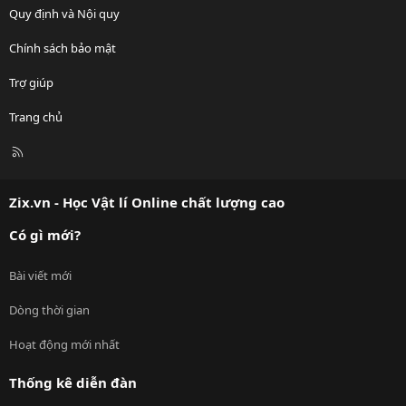
Quy định và Nội quy
Chính sách bảo mật
Trợ giúp
Trang chủ
R
S
S
Zix.vn - Học Vật lí Online chất lượng cao
Có gì mới?
Bài viết mới
Dòng thời gian
Hoạt động mới nhất
Thống kê diễn đàn