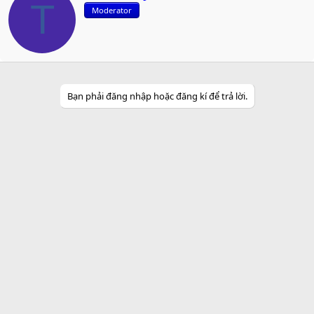
r
T
Moderator
i
t
t
e
n
b
y
Bạn phải đăng nhập hoặc đăng kí để trả lời.