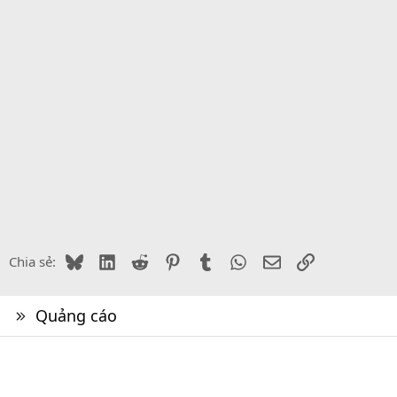
Bluesky
LinkedIn
Reddit
Pinterest
Tumblr
WhatsApp
Email
Link
Chia sẻ:
Quảng cáo