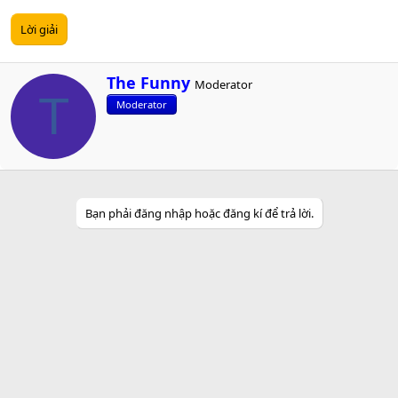
Lời giải
W
The Funny
Moderator
r
T
Moderator
i
t
t
e
n
b
y
Bạn phải đăng nhập hoặc đăng kí để trả lời.