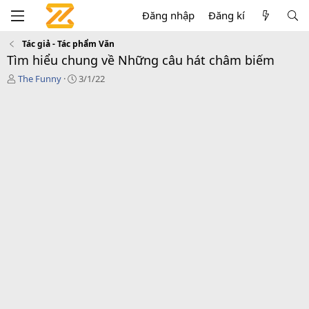
Đăng nhập
Đăng kí
Tác giả - Tác phẩm Văn
Tìm hiểu chung về Những câu hát châm biếm
T
C
The Funny
3/1/22
á
r
c
e
g
a
i
t
ả
i
o
n
d
a
t
e