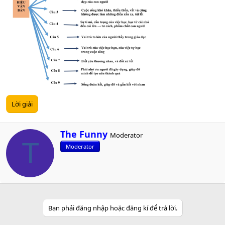
Lời giải
W
The Funny
Moderator
r
T
Moderator
i
t
t
e
n
b
y
Bạn phải đăng nhập hoặc đăng kí để trả lời.