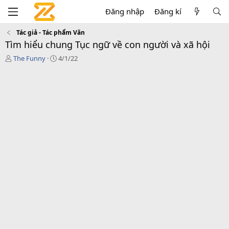
Đăng nhập
Đăng kí
Tác giả - Tác phẩm Văn
Tìm hiểu chung Tục ngữ về con người và xã hội
T
C
The Funny
4/1/22
á
r
c
e
g
a
i
t
ả
i
o
n
d
a
t
e