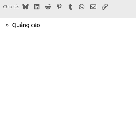
Bluesky
LinkedIn
Reddit
Pinterest
Tumblr
WhatsApp
Email
Link
Chia sẻ:
Quảng cáo