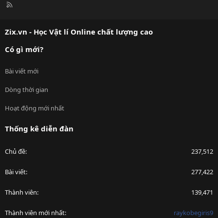
R
S
S
Zix.vn - Học Vật lí Online chất lượng cao
Có gì mới?
Bài viết mới
Dòng thời gian
Hoạt động mới nhất
Thống kê diễn đàn
Chủ đề
237,512
Bài viết
277,422
Thành viên
139,471
Thành viên mới nhất
raykobegiris9