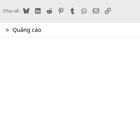
Bluesky
LinkedIn
Reddit
Pinterest
Tumblr
WhatsApp
Email
Link
Chia sẻ:
Quảng cáo