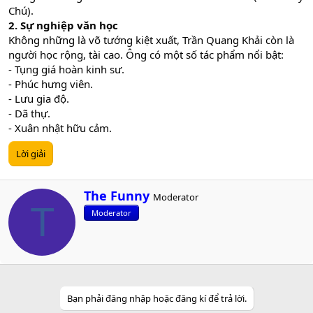
Chú).
2. Sự nghiệp văn học
Không những là võ tướng kiệt xuất, Trần Quang Khải còn là
người học rộng, tài cao. Ông có một số tác phẩm nổi bật:
- Tụng giá hoàn kinh sư.
- Phúc hưng viên.
- Lưu gia độ.
- Dã thự.
- Xuân nhật hữu cảm.
Lời giải
W
The Funny
Moderator
r
T
Moderator
i
t
t
e
n
b
y
Bạn phải đăng nhập hoặc đăng kí để trả lời.