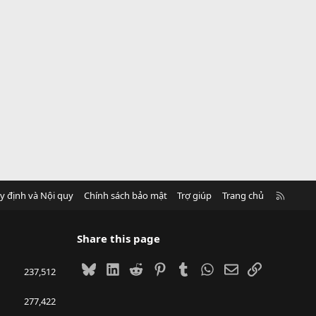
R
y định và Nội quy
Chính sách bảo mật
Trợ giúp
Trang chủ
S
S
Share this page
Bluesky
LinkedIn
Reddit
Pinterest
Tumblr
WhatsApp
Email
Link
237,512
277,422