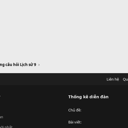
g câu hỏi Lịch sử 9
Liên hệ
Qu
?
Thống kê diễn đàn
Chủ đề
an
Bài viết
ới nhất