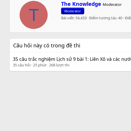
W
The Knowledge
Moderator
r
T
Moderator
i
Bài viết
54,433
Điểm tương tác
40
Đi
t
t
e
n
b
Câu hỏi này có trong đề thi
y
35 câu trắc nghiệm Lịch sử 9 bài 1: Liên Xô và các nư
35 câu hỏi
25 phút
268 lượt thi