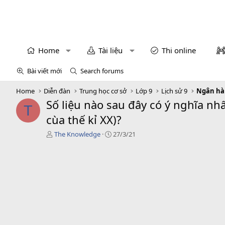
Home
Tài liệu
Thi online
Bài viết mới
Search forums
Home
Diễn đàn
Trung học cơ sở
Lớp 9
Lịch sử 9
Ngân hàn
Số liệu nào sau đây có ý nghĩa n
T
cùa thế kỉ XX)?
T
C
The Knowledge
27/3/21
á
r
c
e
g
a
i
t
ả
i
o
n
d
a
t