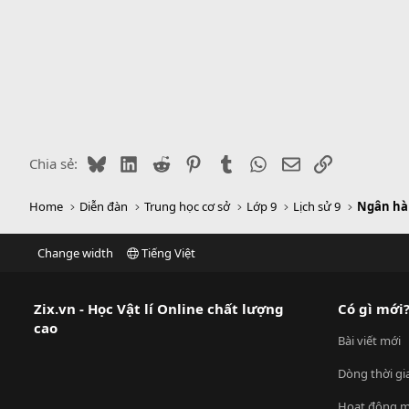
Bluesky
LinkedIn
Reddit
Pinterest
Tumblr
WhatsApp
Email
Link
Chia sẻ:
Home
Diễn đàn
Trung học cơ sở
Lớp 9
Lịch sử 9
Ngân hàn
Change width
Tiếng Việt
Zix.vn - Học Vật lí Online chất lượng
Có gì mới
cao
Bài viết mới
Dòng thời gi
Hoạt động m