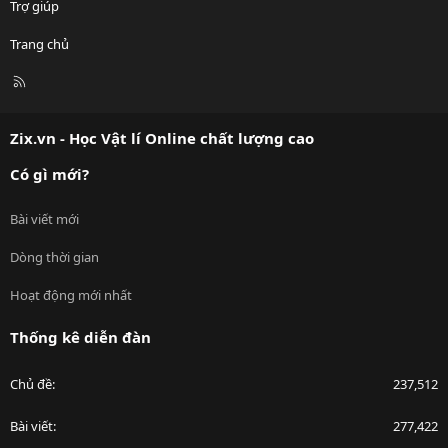
Trợ giúp
Trang chủ
R
S
S
Zix.vn - Học Vật lí Online chất lượng cao
Có gì mới?
Bài viết mới
Dòng thời gian
Hoạt động mới nhất
Thống kê diễn đàn
Chủ đề
237,512
Bài viết
277,422