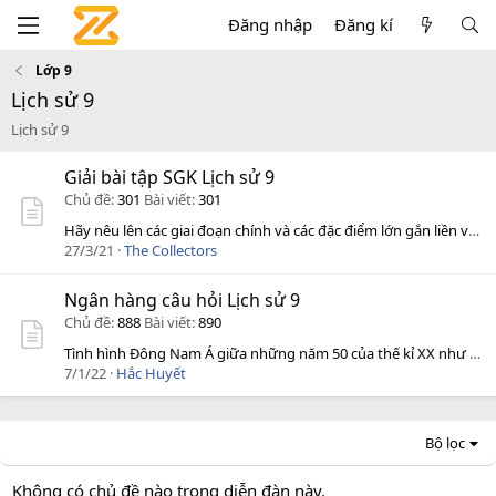
Đăng nhập
Đăng kí
Lớp 9
Lịch sử 9
Lịch sử 9
Giải bài tập SGK Lịch sử 9
Chủ đề
301
Bài viết
301
Hãy nêu lên các giai đoạn chính và các đặc điểm lớn gắn liền với từng giai đoạn trong tiến trình lịch sử Việt Nam từ sau Chiến tranh thế giới thứ...
27/3/21
The Collectors
Ngân hàng câu hỏi Lịch sử 9
Chủ đề
888
Bài viết
890
Tình hình Đông Nam Á giữa những năm 50 của thế kỉ XX như thế nào?
7/1/22
Hắc Huyết
Bộ lọc
Không có chủ đề nào trong diễn đàn này.