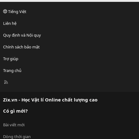
Tiếng Việt
Liên hệ
Quy định và Nội quy
Chính sách bảo mật
Trợ giúp
Trang chủ
R
S
S
Zix.vn - Học Vật lí Online chất lượng cao
Có gì mới?
Bài viết mới
Dòng thời gian