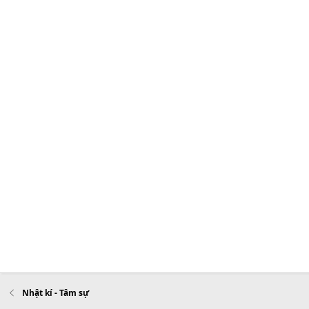
Nhật kí - Tâm sự