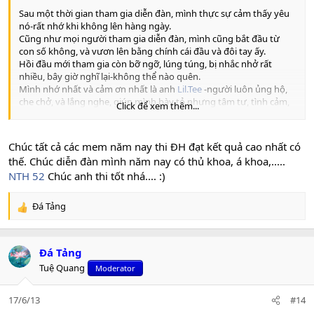
Sau một thời gian tham gia diễn đàn, mình thực sự cảm thấy yêu
nó-rất nhớ khi không lên hàng ngày.
Cũng như mọi người tham gia diễn đàn, mình cũng bắt đầu từ
con số không, và vươn lên bằng chính cái đầu và đôi tay ấy.
Hồi đầu mới tham gia còn bỡ ngỡ, lúng túng, bị nhắc nhở rất
nhiều, bây giờ nghĩ lại-không thể nào quên.
Mình nhớ nhất và cảm ơn nhất là anh
Lil.Tee
-người luôn ủng hộ,
che chở, và lắng nghe, giúp mình bày tỏ nhưng tâm tư, tình cảm,
Click để xem thêm...
thắc mắc.
Tôi nhớ tất cả mọi người, đặc biệt là các bạn:
Đá Tảng
,
kiemro721119
,
lvcat
,
Sao Mơ
,
tkvatliphothong
,
liked
....-mỗi người
Chúc tất cả các mem năm nay thi ĐH đạt kết quả cao nhất có
giúp tôi theo các cách khác nhau: động viên, khích lệ, giải đáp thắc
thế. Chúc diễn đàn mình năm nay có thủ khoa, á khoa,.....
mắc, tâm tư, hay cùng nhau tìm ra những lỗi sai-vấn đề còn chưa
NTH 52
Chúc anh thi tốt nhá.... :)
đúng.
Các mem 95 cố gắng thi tốt nhé, thi xong có rất nhiều thời gian
tham gia diễn đàn.
Đá Tảng
R
Cảm ơn các anh chị :
Tàn
,
__Black_Cat____!
@daodongco-các anh
e
chị đã giúp em rất nhiều-không thể liệt kê được.
a
Chúc anh
Tàn
tiếp tục theo đuổi ngành học của mình, chúc 2 chị
c
Đá Tảng
năm nay thi đỗ DH và đạt điểm cao nhé.
t
Các em
s2_la
,
proboyhinhvip
, các em cũng gần gũi với anh lắm,
Tuệ Quang
Moderator
i
anh chúc các em học tốt nhé.
o
Anh tin tưởng vào các mem 96 sẽ đi xa hơn bọn anh.
n
17/6/13
#14
Mem 97, anh hi vọng vào các em
thoheo
,
vietpro213tb
, các em cố
s