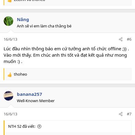
R
e
a
c
Nắng
t
Anh sẽ vì em làm cha thằng bé
i
o
16/6/13
#6
n
s
Lúc đầu nhìn thông báo em cứ tưởng anh tổ chức offline ;)) .
:
Vào mới thấy. Em chúc anh thi tốt và đạt kết quả như mong
muốn :) .
thoheo
R
e
a
c
banana257
t
Well-Known Member
i
o
16/6/13
#7
n
s
:
NTH 52 đã viết: