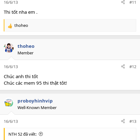
n
16/6/13
#11
s
Thi tốt nha em .
:
thoheo
R
e
a
c
thoheo
t
Member
i
o
16/6/13
#12
n
s
Chúc anh thi tốt
:
Chúc các mem 95 thi thật tôt!
proboyhinhvip
Well-Known Member
16/6/13
#13
NTH 52 đã viết: