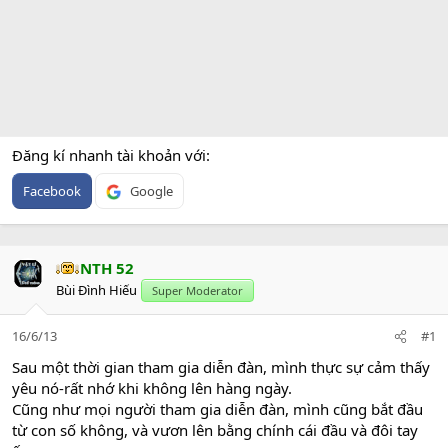
Đăng kí nhanh tài khoản với
Facebook
Google
NTH 52
Bùi Đình Hiếu
Super Moderator
16/6/13
#1
Sau một thời gian tham gia diễn đàn, mình thực sự cảm thấy
yêu nó-rất nhớ khi không lên hàng ngày.
Cũng như mọi người tham gia diễn đàn, mình cũng bắt đầu
từ con số không, và vươn lên bằng chính cái đầu và đôi tay