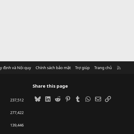
R
y định và Nội quy
Chính sách bảo mật
Trợ giúp
Trang chủ
S
S
Share this page
Bluesky
LinkedIn
Reddit
Pinterest
Tumblr
WhatsApp
Email
Link
237,512
277,422
139,446