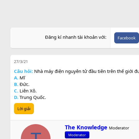
Đăng kí nhanh tài khoản với
Facebook
27/3/21
Câu hỏi:
Nhà máy điện nguyên tử đầu tiên trên thế giới đ
A.
Mĩ
B.
Đức.
C.
Liên Xô.
D.
Trung Quốc.
Lời giải
W
The Knowledge
Moderator
r
T
Moderator
i