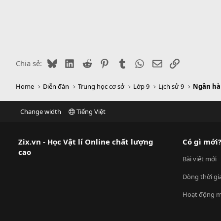
Bluesky
LinkedIn
Reddit
Pinterest
Tumblr
WhatsApp
Email
Link
Chia sẻ:
Home
Diễn đàn
Trung học cơ sở
Lớp 9
Lịch sử 9
Ngân hàn
Change width
Tiếng Việt
Zix.vn - Học Vật lí Online chất lượng
Có gì mới
cao
Bài viết mới
Dòng thời gi
Hoạt động m