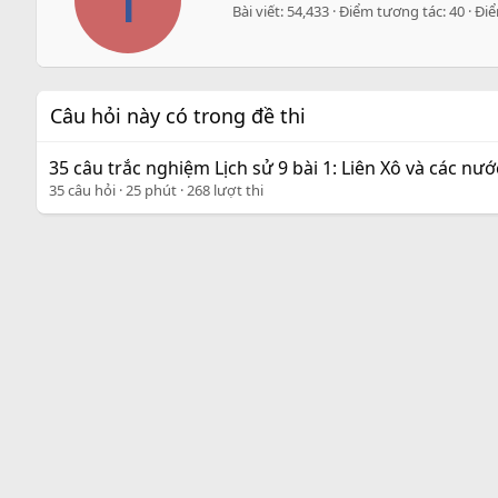
Bài viết
54,433
Điểm tương tác
40
Đi
t
t
e
n
b
Câu hỏi này có trong đề thi
y
35 câu trắc nghiệm Lịch sử 9 bài 1: Liên Xô và các nư
35 câu hỏi
25 phút
268 lượt thi