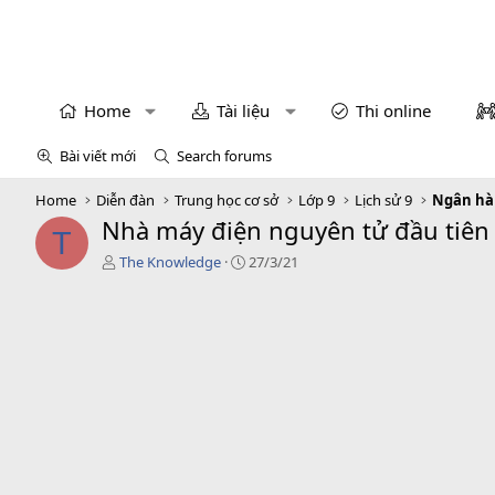
Home
Tài liệu
Thi online
Bài viết mới
Search forums
Home
Diễn đàn
Trung học cơ sở
Lớp 9
Lịch sử 9
Ngân hàn
Nhà máy điện nguyên tử đầu tiên 
T
T
C
The Knowledge
27/3/21
á
r
c
e
g
a
i
t
ả
i
o
n
d
a
t
e