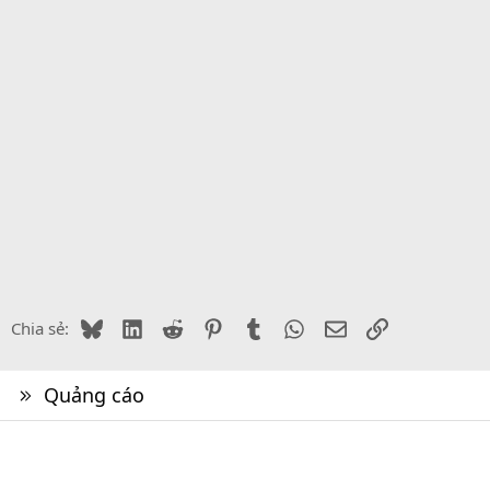
Bluesky
LinkedIn
Reddit
Pinterest
Tumblr
WhatsApp
Email
Link
Chia sẻ:
Quảng cáo