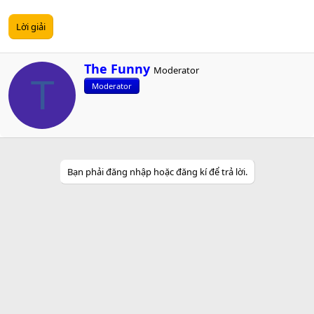
Lời giải
W
The Funny
Moderator
r
T
Moderator
i
t
t
e
n
b
y
Bạn phải đăng nhập hoặc đăng kí để trả lời.