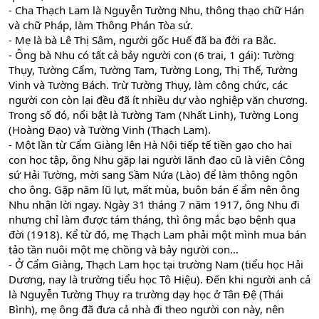
- Cha Thạch Lam là Nguyễn Tường Nhu, thông thạo chữ Hán
và chữ Pháp, làm Thông Phán Tòa sứ.
- Mẹ là bà Lê Thị Sâm, người gốc Huế đã ba đời ra Bắc.
- Ông bà Nhu có tất cả bảy người con (6 trai, 1 gái): Tường
Thụy, Tường Cẩm, Tường Tam, Tường Long, Thị Thế, Tường
Vinh và Tường Bách. Trừ Tường Thụy, làm công chức, các
người con còn lại đều đã ít nhiều dự vào nghiệp văn chương.
Trong số đó, nổi bật là Tường Tam (Nhất Linh), Tường Long
(Hoàng Đạo) và Tường Vinh (Thạch Lam).
- Một lần từ Cẩm Giàng lên Hà Nội tiếp tế tiền gạo cho hai
con học tập, ông Nhu gặp lại người lãnh đạo cũ là viên Công
sứ Hải Tường, mời sang Sầm Nứa (Lào) để làm thông ngôn
cho ông. Gặp năm lũ lụt, mất mùa, buôn bán ế ẩm nên ông
Nhu nhận lời ngay. Ngày 31 tháng 7 năm 1917, ông Nhu đi
nhưng chỉ làm được tám tháng, thì ông mắc bạo bệnh qua
đời (1918). Kể từ đó, mẹ Thạch Lam phải một mình mua bán
tảo tần nuôi một mẹ chồng và bảy người con…
- Ở Cẩm Giàng, Thạch Lam học tại trường Nam (tiểu học Hải
Dương, nay là trường tiểu học Tô Hiệu). Đến khi người anh cả
là Nguyễn Tường Thụy ra trường dạy học ở Tân Đệ (Thái
Bình), mẹ ông đã đưa cả nhà đi theo người con này, nên