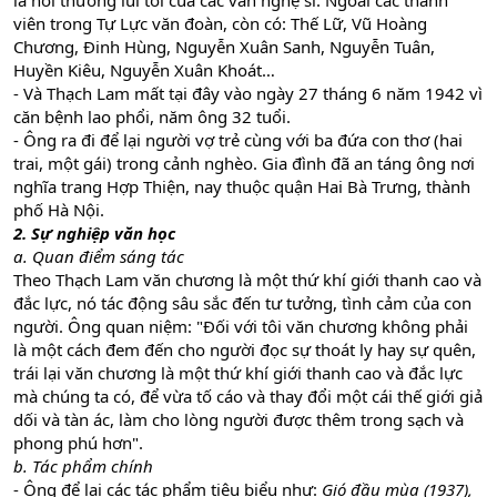
là nơi thường lui tới của các văn nghệ sĩ. Ngoài các thành
viên trong Tự Lực văn đoàn, còn có: Thế Lữ, Vũ Hoàng
Chương, Đinh Hùng, Nguyễn Xuân Sanh, Nguyễn Tuân,
Huyền Kiêu, Nguyễn Xuân Khoát…
- Và Thạch Lam mất tại đây vào ngày 27 tháng 6 năm 1942 vì
căn bệnh lao phổi, năm ông 32 tuổi.
- Ông ra đi để lại người vợ trẻ cùng với ba đứa con thơ (hai
trai, một gái) trong cảnh nghèo. Gia đình đã an táng ông nơi
nghĩa trang Hợp Thiện, nay thuộc quận Hai Bà Trưng, thành
phố Hà Nội.
2. Sự nghiệp văn học
a. Quan điểm sáng tác
Theo Thạch Lam văn chương là một thứ khí giới thanh cao và
đắc lực, nó tác động sâu sắc đến tư tưởng, tình cảm của con
người. Ông quan niệm: "Đối với tôi văn chương không phải
là một cách đem đến cho người đọc sự thoát ly hay sự quên,
trái lại văn chương là một thứ khí giới thanh cao và đắc lực
mà chúng ta có, để vừa tố cáo và thay đổi một cái thế giới giả
dối và tàn ác, làm cho lòng người được thêm trong sạch và
phong phú hơn".
b. Tác phẩm chính
- Ông để lại các tác phẩm tiêu biểu như:
Gió đầu mùa (1937),