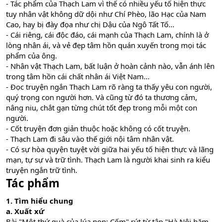
- Tác phẩm của Thạch Lam vì thế có nhiều yếu tố hiện thực
tuy nhân vật không dữ dội như Chí Phèo, lão Hạc của Nam
Cao, hay bị đày đọa như chị Dậu của Ngô Tất Tố…
- Cái riêng, cái độc đáo, cái mạnh của Thạch Lam, chính là ở
lòng nhân ái, và vẻ đẹp tâm hồn quán xuyến trong mọi tác
phẩm của ông.
- Nhân vật Thạch Lam, bất luận ở hoàn cảnh nào, vẫn ánh lên
trong tâm hồn cái chất nhân ái Việt Nam…
- Đọc truyện ngắn Thạch Lam rõ ràng ta thấy yêu con người,
quý trọng con người hơn. Và cũng từ đó ta thương cảm,
nâng niu, chắt gạn từng chút tốt đẹp trong mỗi một con
người.
- Cốt truyện đơn giản thuộc hoặc không có cốt truyện.
- Thạch Lam đi sâu vào thế giới nội tâm nhân vật.
- Có sự hòa quyện tuyệt vời giữa hai yếu tố hiện thực và lãng
mạn, tự sự và trữ tình. Thạch Lam là người khai sinh ra kiểu
truyện ngắn trữ tình.
Tác phẩm
1. Tìm hiểu chung
a. Xuất xứ
Bài "Một thứ quà của lúa non: Cốm" rút từ tập "Hà Nội băm