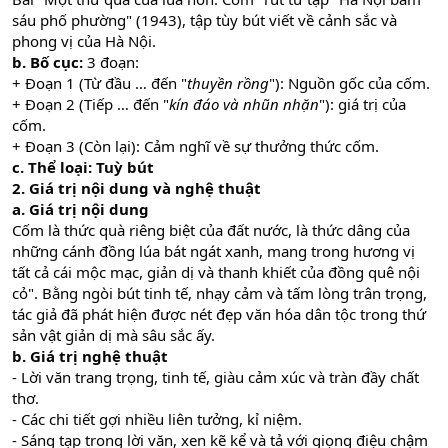
sáu phố phường" (1943), tập tùy bút viết về cảnh sắc và
phong vị của Hà Nội.
b. Bố cục:
3 đoạn:
+ Đoạn 1 (Từ đầu … đến "
thuyền rồng
"): Nguồn gốc của cốm.
+ Đoạn 2 (Tiếp … đến "
kín đáo và nhũn nhặn
"): giá trị của
cốm.
+ Đoạn 3 (Còn lại): Cảm nghĩ về sự thưởng thức cốm.
c. Thể loại: Tuỳ bút
2. Giá trị nội dung và nghệ thuật
a. Giá trị nội dung
Cốm là thức quà riêng biệt của đất nước, là thức dâng của
những cánh đồng lúa bát ngát xanh, mang trong hương vị
tất cả cái mộc mạc, giản dị và thanh khiết của đồng quê nội
cỏ". Bằng ngòi bút tinh tế, nhạy cảm và tấm lòng trân trọng,
tác giả đã phát hiện được nét đẹp văn hóa dân tộc trong thứ
sản vật giản dị mà sâu sắc ấy.
b. Giá trị nghệ thuật
- Lời văn trang trọng, tinh tế, giàu cảm xúc và tràn đầy chất
thơ.
- Các chi tiết gợi nhiều liên tưởng, kỉ niệm.
- Sáng tạp trong lời văn, xen kẽ kể và tả với giọng điệu chậm