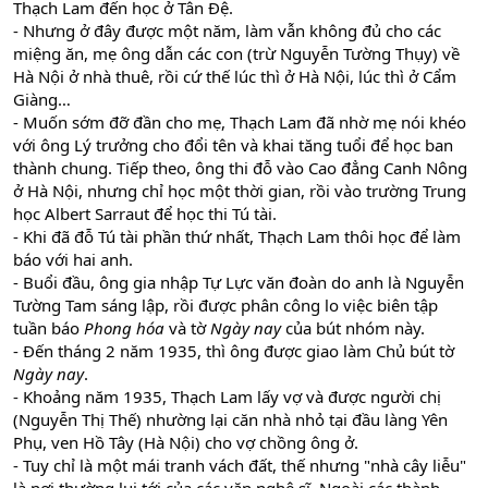
Thạch Lam đến học ở Tân Đệ.
- Nhưng ở đây được một năm, làm vẫn không đủ cho các
miệng ăn, mẹ ông dẫn các con (trừ Nguyễn Tường Thụy) về
Hà Nội ở nhà thuê, rồi cứ thế lúc thì ở Hà Nội, lúc thì ở Cẩm
Giàng…
- Muốn sớm đỡ đần cho mẹ, Thạch Lam đã nhờ mẹ nói khéo
với ông Lý trưởng cho đổi tên và khai tăng tuổi để học ban
thành chung. Tiếp theo, ông thi đỗ vào Cao đẳng Canh Nông
ở Hà Nội, nhưng chỉ học một thời gian, rồi vào trường Trung
học Albert Sarraut để học thi Tú tài.
- Khi đã đỗ Tú tài phần thứ nhất, Thạch Lam thôi học để làm
báo với hai anh.
- Buổi đầu, ông gia nhập Tự Lực văn đoàn do anh là Nguyễn
Tường Tam sáng lập, rồi được phân công lo việc biên tập
tuần báo
Phong hóa
và tờ
Ngày nay
của bút nhóm này.
- Đến tháng 2 năm 1935, thì ông được giao làm Chủ bút tờ
Ngày nay
.
- Khoảng năm 1935, Thạch Lam lấy vợ và được người chị
(Nguyễn Thị Thế) nhường lại căn nhà nhỏ tại đầu làng Yên
Phụ, ven Hồ Tây (Hà Nội) cho vợ chồng ông ở.
- Tuy chỉ là một mái tranh vách đất, thế nhưng "nhà cây liễu"