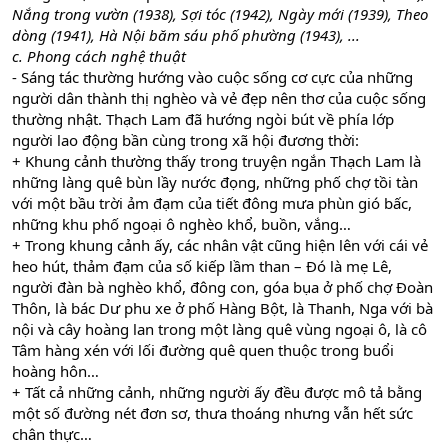
Nắng trong vườn (1938), Sợi tóc (1942), Ngày mới (1939), Theo
dòng (1941), Hà Nội băm sáu phố phường (1943), ...
c. Phong cách nghệ thuật
- Sáng tác thường hướng vào cuộc sống cơ cực của những
người dân thành thị nghèo và vẻ đẹp nên thơ của cuộc sống
thường nhật. Thạch Lam đã hướng ngòi bút về phía lớp
người lao động bần cùng trong xã hội đương thời:
+ Khung cảnh thường thấy trong truyện ngắn Thạch Lam là
những làng quê bùn lầy nước đọng, những phố chợ tồi tàn
với một bầu trời ảm đạm của tiết đông mưa phùn gió bấc,
những khu phố ngoại ô nghèo khổ, buồn, vắng…
+ Trong khung cảnh ấy, các nhân vật cũng hiện lên với cái vẻ
heo hút, thảm đạm của số kiếp lầm than – Đó là mẹ Lê,
người đàn bà nghèo khổ, đông con, góa bụa ở phố chợ Đoàn
Thôn, là bác Dư phu xe ở phố Hàng Bột, là Thanh, Nga với bà
nội và cây hoàng lan trong một làng quê vùng ngoại ô, là cô
Tâm hàng xén với lối đường quê quen thuộc trong buổi
hoàng hôn…
+ Tất cả những cảnh, những người ấy đều được mô tả bằng
một số đường nét đơn sơ, thưa thoáng nhưng vẫn hết sức
chân thực…