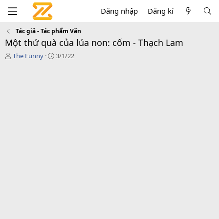
Đăng nhập
Đăng kí
Tác giả - Tác phẩm Văn
Một thứ quà của lúa non: cốm - Thạch Lam
T
C
The Funny
3/1/22
á
r
c
e
g
a
i
t
ả
i
o
n
d
a
t
e