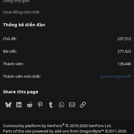
Dòng thời gian
Hoạt động mới nhất
Thống kê diễn đàn
Chủ đề
237,512
Bài viết
277,422
Thành viên
139,446
Thành viên mới nhất
gamdomguncel9
Share this page
Bluesky
LinkedIn
Reddit
Pinterest
Tumblr
WhatsApp
Email
Link
®
Community platform by XenForo
© 2010-2026 XenForo Ltd.
Parts of this site powered by
add-ons from DragonByte™
©2011-2026