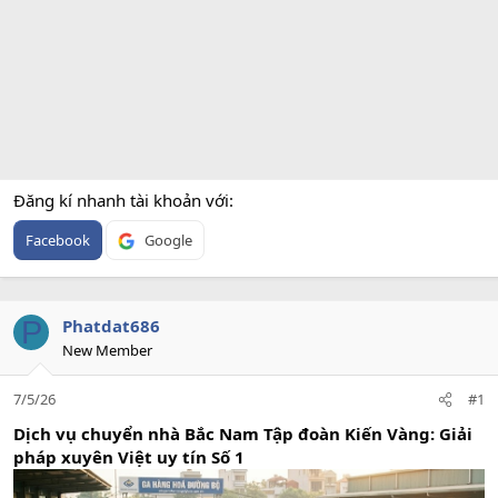
Đăng kí nhanh tài khoản với
Facebook
Google
P
Phatdat686
New Member
7/5/26
#1
Dịch vụ
chuyển nhà Bắc Nam
Tập đoàn Kiến Vàng: Giải
pháp xuyên Việt uy tín Số 1