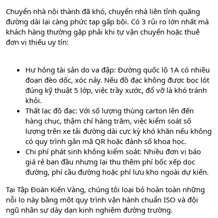
Chuyển nhà nội thành đã khó, chuyển nhà liên tỉnh quãng
đường dài lại càng phức tạp gấp bội. Có 3 rủi ro lớn nhất mà
khách hàng thường gặp phải khi tự vận chuyển hoặc thuê
đơn vị thiếu uy tín:
Hư hỏng tài sản do va đập: Đường quốc lộ 1A có nhiều
đoạn đèo dốc, xóc nảy. Nếu đồ đạc không được bọc lót
đúng kỹ thuật 5 lớp, việc trầy xước, đổ vỡ là khó tránh
khỏi.
Thất lạc đồ đạc: Với số lượng thùng carton lên đến
hàng chục, thậm chí hàng trăm, việc kiểm soát số
lượng trên xe tải đường dài cực kỳ khó khăn nếu không
có quy trình gắn mã QR hoặc đánh số khoa học.
Chi phí phát sinh không kiểm soát: Nhiều đơn vị báo
giá rẻ ban đầu nhưng lại thu thêm phí bốc xếp dọc
đường, phí cầu đường hoặc phí lưu kho ngoài dự kiến.
Tại Tập Đoàn Kiến Vàng, chúng tôi loại bỏ hoàn toàn những
nỗi lo này bằng một quy trình vận hành chuẩn ISO và đội
ngũ nhân sự dày dạn kinh nghiệm đường trường.