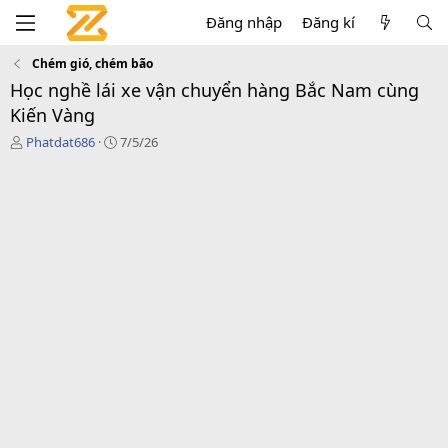
Đăng nhập
Đăng kí
Chém gió, chém bão
Học nghề lái xe vận chuyển hàng Bắc Nam cùng
Kiến Vàng
T
N
Phatdat686
7/5/26
h
g
r
à
e
y
a
g
d
ử
s
i
t
a
r
t
e
r