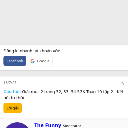
Đăng kí nhanh tài khoản với
Facebook
Google
15/7/23
Câu hỏi:
Giải mục 2 trang 32, 33, 34 SGK Toán 10 tập 2 - Kết
nối tri thức
Lời giải
W
The Funny
Moderator