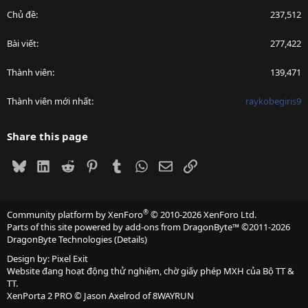
Chủ đề
237,512
Bài viết
277,422
Thành viên
139,471
Thành viên mới nhất
raykobegiris9
Share this page
Bluesky
LinkedIn
Reddit
Pinterest
Tumblr
WhatsApp
Email
Link
®
Community platform by XenForo
© 2010-2026 XenForo Ltd.
Parts of this site powered by
add-ons from DragonByte™
©2011-2026
DragonByte Technologies
(
Details
)
Design by:
Pixel Exit
Website đang hoạt động thử nghiệm, chờ giấy phép MXH của Bộ TT &
TT.
XenPorta 2 PRO
© Jason Axelrod of
8WAYRUN