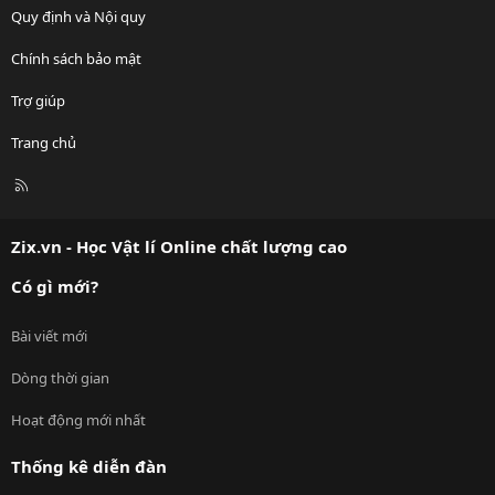
Quy định và Nội quy
Chính sách bảo mật
Trợ giúp
Trang chủ
R
S
S
Zix.vn - Học Vật lí Online chất lượng cao
Có gì mới?
Bài viết mới
Dòng thời gian
Hoạt động mới nhất
Thống kê diễn đàn