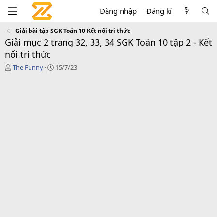
Đăng nhập
Đăng kí
Giải bài tập SGK Toán 10 Kết nối tri thức
Giải mục 2 trang 32, 33, 34 SGK Toán 10 tập 2 - Kết
nối tri thức
T
C
The Funny
15/7/23
á
r
c
e
g
a
i
t
ả
i
o
n
d
a
t
e