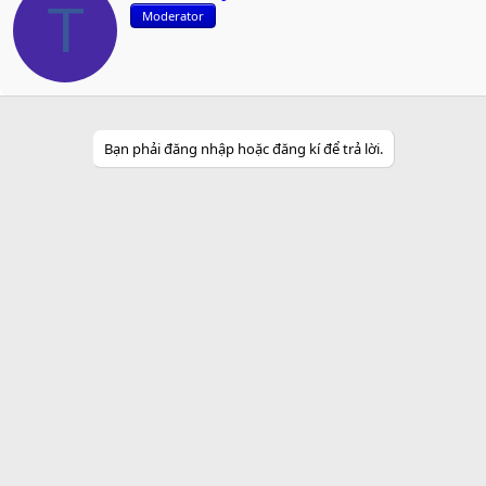
r
T
Moderator
i
t
t
e
n
b
y
Bạn phải đăng nhập hoặc đăng kí để trả lời.