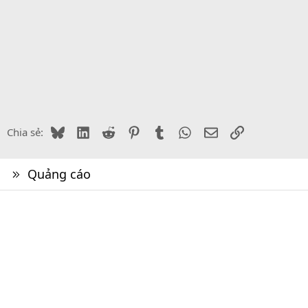
Bluesky
LinkedIn
Reddit
Pinterest
Tumblr
WhatsApp
Email
Link
Chia sẻ:
Quảng cáo