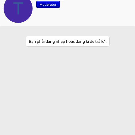
r
T
Moderator
i
t
t
e
n
b
y
Bạn phải đăng nhập hoặc đăng kí để trả lời.