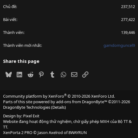
Chủ đề
237,512
Bài viết
277,422
Thành viên
139,446
Thành viên mới nhất
gamdomguncel9
Share this page
Bluesky
LinkedIn
Reddit
Pinterest
Tumblr
WhatsApp
Email
Link
®
Community platform by XenForo
© 2010-2026 XenForo Ltd.
Parts of this site powered by
add-ons from DragonByte™
©2011-2026
DragonByte Technologies
(
Details
)
Design by:
Pixel Exit
Website đang hoạt động thử nghiệm, chờ giấy phép MXH của Bộ TT &
TT.
XenPorta 2 PRO
© Jason Axelrod of
8WAYRUN