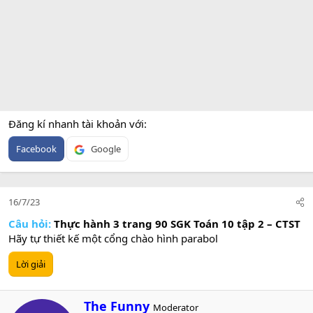
Đăng kí nhanh tài khoản với
Facebook
Google
16/7/23
Câu hỏi:
Thực hành 3 trang 90 SGK Toán 10 tập 2 – CTST
Hãy tự thiết kế một cổng chào hình parabol
Lời giải
W
The Funny
Moderator