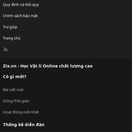
Quy định và Nội quy
Chính sách bảo mật
Trợ giúp
Trang chủ
R
S
S
Zix.vn - Học Vật lí Online chất lượng cao
Có gì mới?
Bài viết mới
Dòng thời gian
Hoạt động mới nhất
Thống kê diễn đàn