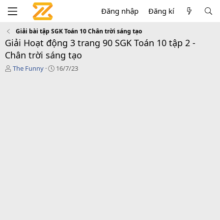
Đăng nhập
Đăng kí
Giải bài tập SGK Toán 10 Chân trời sáng tạo
Giải Hoạt động 3 trang 90 SGK Toán 10 tập 2 -
Chân trời sáng tạo
T
C
The Funny
16/7/23
á
r
c
e
g
a
i
t
ả
i
o
n
d
a
t
e