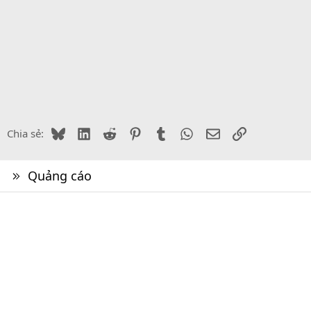
Bluesky
LinkedIn
Reddit
Pinterest
Tumblr
WhatsApp
Email
Link
Chia sẻ:
Quảng cáo