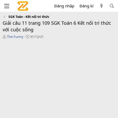
Đăng nhập
Đăng kí
SGK Toán - Kết nối tri thức
Giải câu 11 trang 109 SGK Toán 6 Kết nối tri thức
với cuộc sống
T
C
The Funny
31/12/21
á
r
c
e
g
a
i
t
ả
i
o
n
d
a
t
e