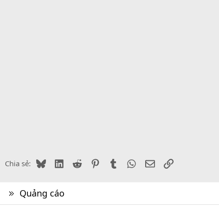
Bluesky
LinkedIn
Reddit
Pinterest
Tumblr
WhatsApp
Email
Link
Chia sẻ:
Quảng cáo