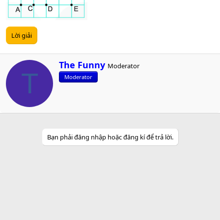
Lời giải
W
The Funny
Moderator
r
T
Moderator
i
t
t
e
n
b
y
Bạn phải đăng nhập hoặc đăng kí để trả lời.