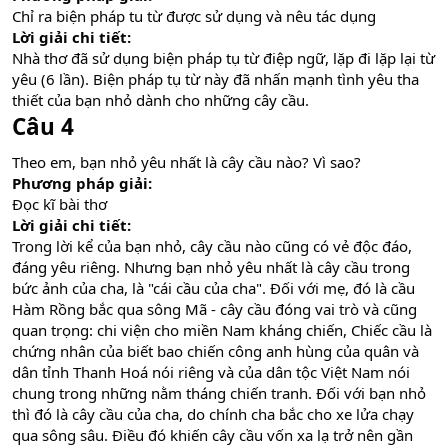
Chỉ ra biện pháp tu từ được sử dụng và nêu tác dụng
Lời giải chi tiết:
Nhà thơ đã sử dụng biện pháp tụ từ điệp ngữ, lặp đi lặp lại từ
yêu (6 lần). Biện pháp tụ từ này đã nhấn mạnh tình yêu tha
thiết của bạn nhỏ dành cho những cây cầu.
Câu 4
Theo em, bạn nhỏ yêu nhất là cây cầu nào? Vì sao?
Phương pháp giải:
Đọc kĩ bài thơ
Lời giải chi tiết:
Trong lời kể của bạn nhỏ, cây cầu nào cũng có vẻ độc đáo,
đáng yêu riêng. Nhưng bạn nhỏ yêu nhất là cây cầu trong
bức ảnh của cha, là "cái cầu của cha". Đối với mẹ, đó là cầu
Hàm Rồng bắc qua sông Mã - cây cầu đóng vai trò và cũng
quan trọng: chi viện cho miền Nam kháng chiến, Chiếc cầu là
chứng nhân của biết bao chiến công anh hùng của quân và
dân tỉnh Thanh Hoá nói riêng và của dân tộc Việt Nam nói
chung trong những nằm tháng chiến tranh. Đối với bạn nhỏ
thì đó là cây cầu của cha, do chính cha bắc cho xe lửa chạy
qua sông sâu. Điều đó khiến cây cầu vốn xa lạ trở nên gần