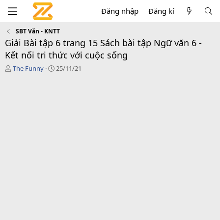
Đăng nhập
Đăng kí
SBT Văn - KNTT
Giải Bài tập 6 trang 15 Sách bài tập Ngữ văn 6 -
Kết nối tri thức với cuộc sống
T
C
The Funny
25/11/21
á
r
c
e
g
a
i
t
ả
i
o
n
d
a
t
e