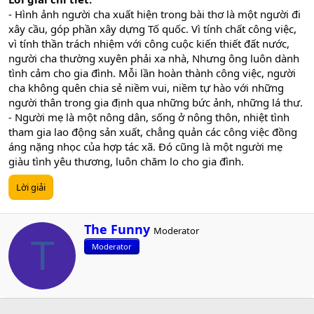
- Hình ảnh người cha xuất hiện trong bài thơ là một người đi
xây cầu, góp phần xây dựng Tố quốc. Vì tính chất công việc,
vì tính thần trách nhiệm với công cuộc kiến thiết đất nước,
người cha thường xuyên phải xa nhà, Nhưng ông luôn dành
tình cảm cho gia đình. Mỗi lần hoàn thành công việc, người
cha không quên chia sẻ niềm vui, niềm tự hào với những
người thân trong gia định qua những bức ảnh, những lá thư.
- Người mẹ là một nông dân, sống ở nông thôn, nhiệt tình
tham gia lao động sản xuất, chẳng quản các công việc đồng
áng nặng nhọc của hợp tác xã. Đó cũng là một người mẹ
giàu tình yêu thương, luôn chăm lo cho gia đình.
Lời giải
W
The Funny
Moderator
r
T
Moderator
i
t
t
e
n