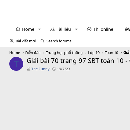
Home
Tài liệu
Thi online
Bài viết mới
Search forums
Home
Diễn đàn
Trung học phổ thông
Lớp 10
Toán 10
Giả
Giải bài 70 trang 97 SBT toán 10 -
T
T
C
The Funny
19/7/23
á
r
c
e
g
a
i
t
ả
i
o
n
d
a
t
e