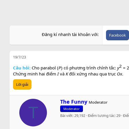
Đăng kí nhanh tài khoản với
Facebook
19/7/23
2​
Câu hỏi:
Cho parabol (
P
) có phương trình chính tắc:
y
= 
Chứng minh hai điểm
I
và
K
đối xứng nhau qua trục
Ox
.
Lời giải
W
The Funny
Moderator
r
T
Moderator
i
Bài viết
29,192
Điểm tương tác
29
Đi
t
t
e