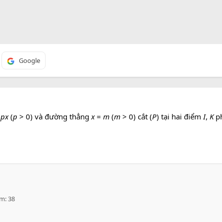
Google
2
px
(
p
> 0) và đường thẳng
x
=
m
(
m
> 0) cắt (
P
) tại hai điểm
I
,
K
ph
ểm
38