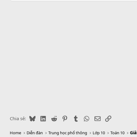
n
b
y
Bluesky
LinkedIn
Reddit
Pinterest
Tumblr
WhatsApp
Email
Link
Chia sẻ:
Home
Diễn đàn
Trung học phổ thông
Lớp 10
Toán 10
Giả