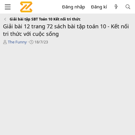
Đăng nhập
Đăng kí
Giải bài tập SBT Toán 10 Kết nối tri thức
Giải bài 12 trang 72 sách bài tập toán 10 - Kết nối
tri thức với cuộc sống
T
C
The Funny
18/7/23
á
r
c
e
g
a
i
t
ả
i
o
n
d
a
t
e