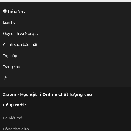
Tiếng Việt
Liên hệ
Quy định và Nội quy
Chính sách bảo mật
Trợ giúp
Trang chủ
R
S
S
Zix.vn - Học Vật lí Online chất lượng cao
Có gì mới?
Bài viết mới
Dòng thời gian