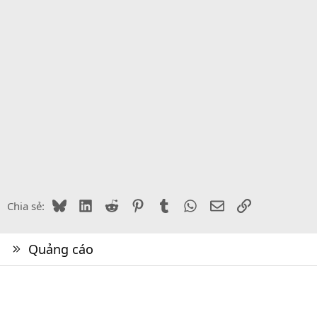
Bluesky
LinkedIn
Reddit
Pinterest
Tumblr
WhatsApp
Email
Link
Chia sẻ:
Quảng cáo