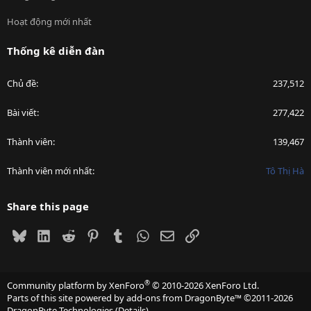
Hoạt động mới nhất
Thống kê diễn đàn
Chủ đề
237,512
Bài viết
277,422
Thành viên
139,467
Thành viên mới nhất
Tô Thị Hà
Share this page
Bluesky
LinkedIn
Reddit
Pinterest
Tumblr
WhatsApp
Email
Link
®
Community platform by XenForo
© 2010-2026 XenForo Ltd.
Parts of this site powered by
add-ons from DragonByte™
©2011-2026
DragonByte Technologies
(
Details
)