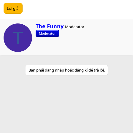
Lời giải
W
The Funny
Moderator
r
T
Moderator
i
t
t
e
n
b
y
Bạn phải đăng nhập hoặc đăng kí để trả lời.