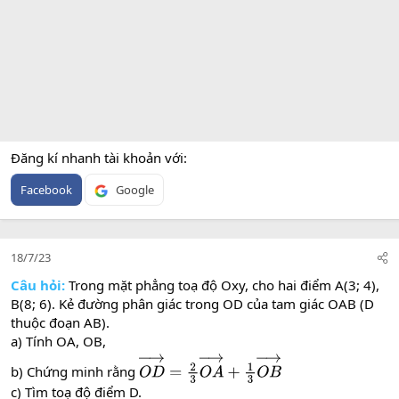
Đăng kí nhanh tài khoản với
Facebook
Google
18/7/23
Câu hỏi:
Trong mặt phẳng toạ độ Oxy, cho hai điểm A(3; 4),
B(8; 6). Kẻ đường phân giác trong OD của tam giác OAB (D
thuộc đoạn AB).
a) Tính OA, OB,
b) Chứng minh rằng
O
D
→
=
2
3
O
A
→
+
1
3
O
B
→
c) Tìm toạ độ điểm D.