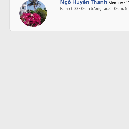
W
Ngô Huyền Thanh
Member
·
1
r
Bài viết
33
Điểm tương tác
0
Điểm
6
i
t
t
e
n
b
y