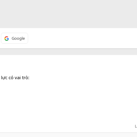
Google
lực có vai trò:
L