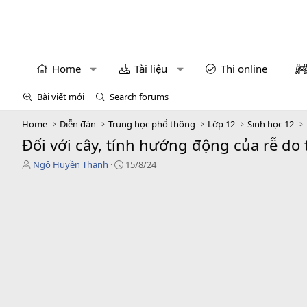
Home
Tài liệu
Thi online
Bài viết mới
Search forums
Home
Diễn đàn
Trung học phổ thông
Lớp 12
Sinh học 12
Đối với cây, tính hướng động của rễ do 
T
N
Ngô Huyền Thanh
15/8/24
h
g
r
à
e
y
a
g
d
ử
s
i
t
a
r
t
e