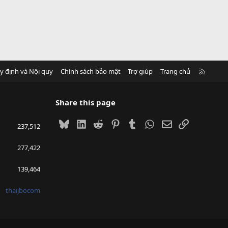
R
y định và Nội quy
Chính sách bảo mật
Trợ giúp
Trang chủ
S
S
Share this page
Bluesky
LinkedIn
Reddit
Pinterest
Tumblr
WhatsApp
Email
Link
237,512
277,422
139,464
thaijbocom