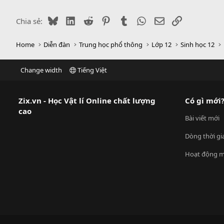
Bluesky
LinkedIn
Reddit
Pinterest
Tumblr
WhatsApp
Email
Link
Chia sẻ:
Home
Diễn đàn
Trung học phổ thông
Lớp 12
Sinh học 12
Change width
Tiếng Việt
Zix.vn - Học Vật lí Online chất lượng
Có gì mới
cao
Bài viết mới
Dòng thời gi
Hoạt động m