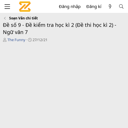
Đăng nhập
Đăng kí
Soạn Văn chi tiết
Đề số 9 - Đề kiểm tra học kì 2 (Đề thi học kì 2) -
Ngữ văn 7
T
C
The Funny
27/12/21
á
r
c
e
g
a
i
t
ả
i
o
n
d
a
t
e