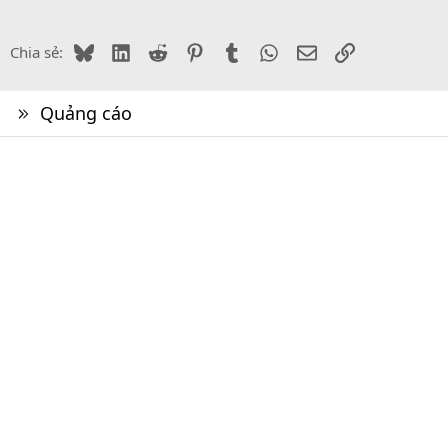
Bluesky
LinkedIn
Reddit
Pinterest
Tumblr
WhatsApp
Email
Link
Chia sẻ:
Quảng cáo