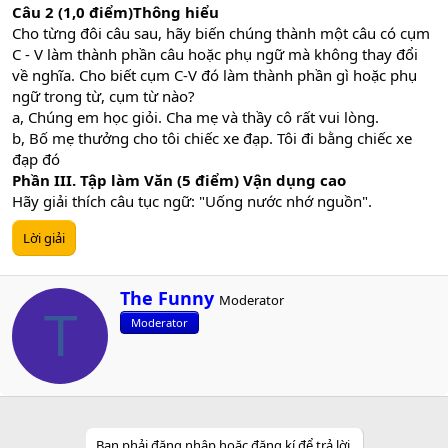
Câu 2 (1,0 điểm)Thông hiểu
Cho từng đôi câu sau, hãy biến chúng thành một câu có cụm
C - V làm thành phần câu hoặc phụ ngữ mà không thay đổi
về nghĩa. Cho biết cụm C-V đó làm thành phần gì hoặc phụ
ngữ trong từ, cụm từ nào?
a, Chúng em học giỏi. Cha mẹ và thầy cô rất vui lòng.
b, Bố mẹ thưởng cho tôi chiếc xe đạp. Tôi đi bằng chiếc xe
đạp đó
Phần III. Tập làm Văn (5 điểm) Vận dụng cao
Hãy giải thích câu tục ngữ: "Uống nước nhớ nguồn".
Lời giải
W
The Funny
Moderator
r
T
Moderator
i
t
t
e
n
b
y
Bạn phải đăng nhập hoặc đăng kí để trả lời.