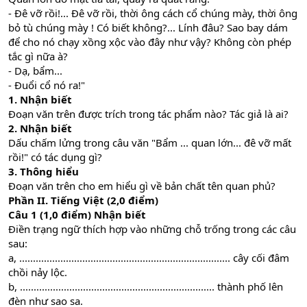
- Đê vỡ rồi!... Đê vỡ rồi, thời ông cách cổ chúng mày, thời ông
bỏ tù chúng mày ! Có biết không?... Lính đâu? Sao bay dám
để cho nó chạy xồng xộc vào đây như vậy? Không còn phép
tắc gì nữa à?
- Dạ, bẩm...
- Đuổi cổ nó ra!"
1. Nhận biết
Đoạn văn trên được trích trong tác phẩm nào? Tác giả là ai?
2. Nhận biết
Dấu chấm lửng trong câu văn "Bẩm ... quan lớn... đê vỡ mất
rồi!" có tác dụng gì?
3. Thông hiểu
Đoạn văn trên cho em hiểu gì về bản chất tên quan phủ?
Phần II. Tiếng Việt (2,0 điểm)
Câu 1 (1,0 điểm) Nhận biết
Điền trạng ngữ thích hợp vào những chỗ trống trong các câu
sau:
a, ............................................................................. cây cối đâm
chồi nảy lộc.
b, ....................................................................... thành phố lên
đèn như sao sa.