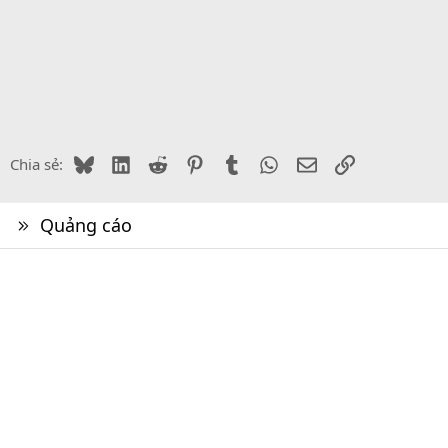
Bluesky
LinkedIn
Reddit
Pinterest
Tumblr
WhatsApp
Email
Link
Chia sẻ:
Quảng cáo