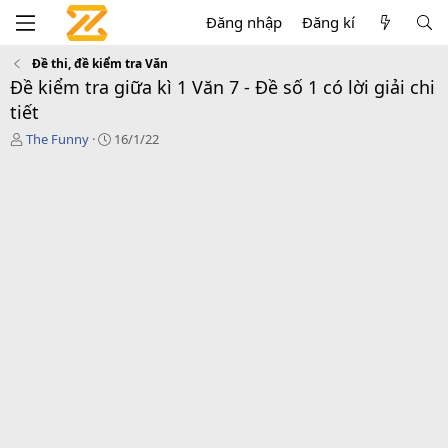
Đăng nhập
Đăng kí
Đề thi, đề kiểm tra Văn
Đề kiểm tra giữa kì 1 Văn 7 - Đề số 1 có lời giải chi
tiết
T
C
The Funny
16/1/22
á
r
c
e
g
a
i
t
ả
i
o
n
d
a
t
e