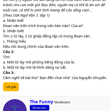
tránh cho con một giờ đau đớn, người mẹ có thể đi ăn xin để
nuôi con, có thể hi sinh tính mạng để cứu sống con!...
(Theo SGK Ngữ Văn 7, tập 1)
a. Nhận biết
Đoạn văn trên trích trong văn bản nào? Của ai?
b. Nhận biết
Tìm 2 từ láy, 2 từ ghép đẳng lập có trong đoạn văn.
c. Thông hiểu
Nêu nội dung chính của đoạn văn trên.
Câu 2
:
Tìm:
a. Một từ láy mô phỏng tiếng động của lá.
b. Một từ láy mô tả hình dáng sự vật.
Câu 3:
Cảm nghĩ về bài thơ" Bạn đến chơi nhà" của Nguyễn Khuyến.
Lời giải
W
The Funny
Moderator
r
T
Moderator
i