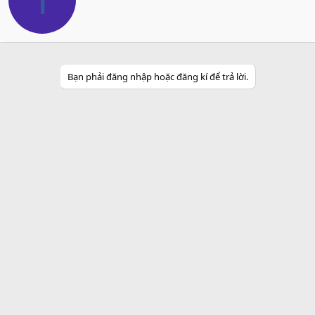
t
t
e
n
b
y
Bạn phải đăng nhập hoặc đăng kí để trả lời.