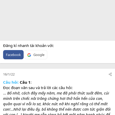
Đăng kí nhanh tài khoản với
Facebook
Google
16/1/22
Câu hỏi:
Câu 1
:
Đọc đoạn văn sau và trả lời các câu hỏi:
...
Bố nhớ, cách đây mấy năm, mẹ đã phải thức suốt đêm, cúi
mình trên chiếc nôi trông chừng hơi thở hổn hển của con,
quằn quại vì nỗi lo sợ, khóc nức nở khi nghĩ rằng có thể mất
con!
...
Nhớ lại điều ấy, bố không thể nén được cơn tức giận đối
với con [...] Người mẹ sẵn sàng bỏ hết một năm hạnh phúc để