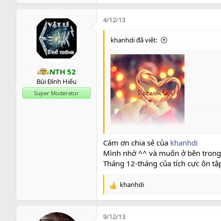
e
a
c
4/12/13
t
i
khanhdi đã viết:
o
n
s
NTH 52
:
Bùi Đình Hiếu
Super Moderator
Tháng 12 - tháng cuối cùng của một nă
Cám ơn chia sẻ của
khanhdi
của một năm sắp qua xen lẫn cùng cái 
Mình nhớ ^^ và muốn ở bên trong
lâng lâng khó tả. Họ cảm thấy mình cầ
này…
Tháng 12-tháng của tích cực ôn tập 
Em ra đời vào ngày gió se lạnh của thá
khanhdi
R
thòi hơn các bạn cùng trang lứa, rồi e
e
bằng khi em đã được sinh vào một thán
a
cùng cả, ngược lại còn lấy làm hãnh di
c
chờ. . .
9/12/13