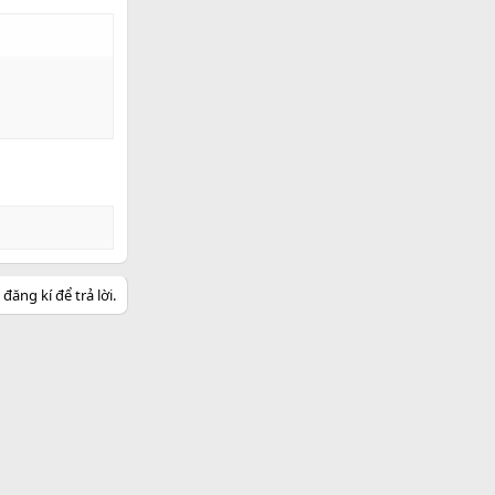
 họ yêu thương
i con xa xứ!
 bước vào giáo
khẽ siết lấy và
 khát yêu đương
đương đầy bỡ
 đánh giá về
g đi được hết 11
t đáng tự hào.
 được tận
ăng kí để trả lời.
.
ng điều bất ngờ