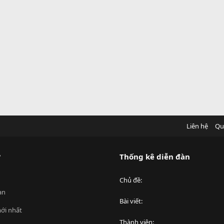
Liên hệ
Qu
?
Thống kê diễn đàn
Chủ đề
an
Bài viết
ới nhất
Thành viên