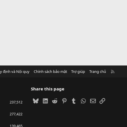
R
y định và Nội quy
Chính sách bảo mật
Trợ giúp
Trang chủ
S
S
Share this page
Bluesky
LinkedIn
Reddit
Pinterest
Tumblr
WhatsApp
Email
Link
237,512
277,422
139,465