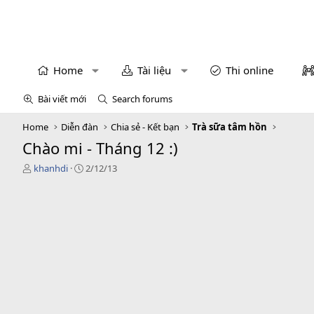
Home
Tài liệu
Thi online
Bài viết mới
Search forums
Home
Diễn đàn
Chia sẻ - Kết bạn
Trà sữa tâm hồn
Chào mi - Tháng 12 :)
T
N
khanhdi
2/12/13
h
g
r
à
e
y
a
g
d
ử
s
i
t
a
r
t
e