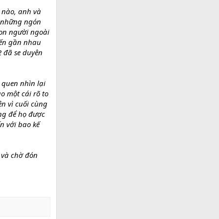
 nào, anh và
, những ngón
con người ngoài
đến gần nhau
2 đã se duyên
 quen nhìn lại
o một cái rõ to
n vì cuối cùng
áng để họ được
n với bao kế
 và chờ đón