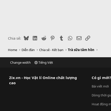
Bluesky
LinkedIn
Reddit
Pinterest
Tumblr
WhatsApp
Email
Link
Chia sẻ:
Home
Diễn đàn
Chia sẻ - Kết bạn
Trà sữa tâm hồn
Change width
Tiếng Việt
Zix.vn - Học Vật lí Online chất lượng
Có gì mới
cao
Bài viết mới
Dòng thời gi
Hoạt động m