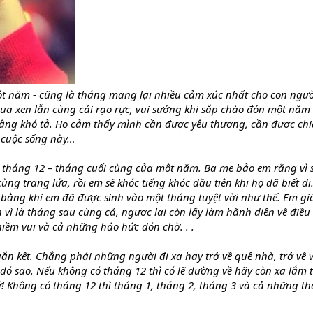
ột năm - cũng là tháng mang lại nhiều cảm xúc nhất cho con ngư
ua xen lẫn cùng cái rạo rực, vui sướng khi sắp chào đón một năm
âng khó tả. Họ cảm thấy mình cần được yêu thương, cần được chi
 cuộc sống này…
a tháng 12 – tháng cuối cùng của một năm. Ba mẹ bảo em rằng vì s
ùng trang lứa, rồi em sẽ khóc tiếng khóc đầu tiên khi họ đã biết đi
bằng khi em đã được sinh vào một tháng tuyệt vời như thế. Em g
 vì là tháng sau cùng cả, ngược lại còn lấy làm hãnh diện về điều
niềm vui và cả những háo hức đón chờ. . .
ắn kết. Chẳng phải những người đi xa hay trở về quê nhà, trở về 
đó sao. Nếu không có tháng 12 thì có lẽ đường về hãy còn xa lắm
! Không có tháng 12 thì tháng 1, tháng 2, tháng 3 và cả những t