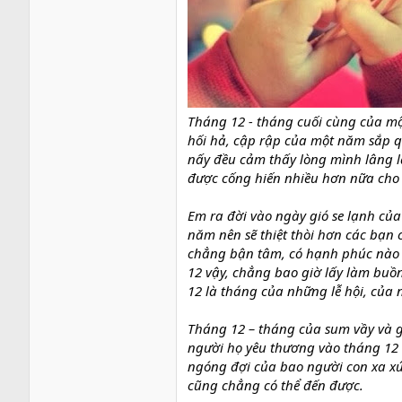
Tháng 12 - tháng cuối cùng của m
hối hả, cập rập của một năm sắp q
nấy đều cảm thấy lòng mình lâng l
được cống hiến nhiều hơn nữa cho
Em ra đời vào ngày gió se lạnh củ
năm nên sẽ thiệt thòi hơn các bạn c
chẳng bận tâm, có hạnh phúc nào 
12 vậy, chẳng bao giờ lấy làm buồn
12 là tháng của những lễ hội, của 
Tháng 12 – tháng của sum vầy và g
người họ yêu thương vào tháng 12 
ngóng đợi của bao người con xa xứ
cũng chẳng có thể đến được.