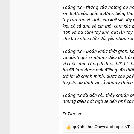
Tháng 12 – tháng của những hò hẹn
em bước vào giáo đường, tiếng th
tay run run vì lạnh, em khẽ siết lấ
kia, có cả anh và em một cảm xúc
hơn và đã cầm tay anh đặt lên tay
cho bao nhiêu lứa đôi yêu nhau rồi
Tháng 12 – Đoản khúc thời gian, k
và đánh giá về những điều đã trải 
vì cuối cùng cũng đi được hết 11 t
họ đã làm được một điều gì đó thật
trở lại là chính mình, được cho p
hoạch, dự định và cả những thách 
. . . .
Tháng 12 đã đến rồi, thãy chuẩn bị
những điều bất ngờ sẽ đến nhé các
Fr Tiin. Vn
quỳnh như
,
Oneyearofhope
,
NTH 
R