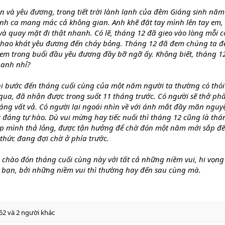
 và yêu đương, trong tiết trời lành lạnh của đêm Giáng sinh năm
ánh ca mang mác cả không gian. Anh khẽ đặt tay mình lên tay em
y và quay mặt đi thật nhanh. Có lẽ, tháng 12 đã gieo vào lòng mỗi 
 khao khát yêu đương đến cháy bỏng. Tháng 12 đã đem chúng ta 
 em trong buổi đầu yêu đương đầy bỡ ngỡ ấy. Không biết, tháng 1
 anh nhỉ?
hi bước đến tháng cuối cùng của một năm người ta thường có thói
qua, đã nhận được trong suốt 11 tháng trước. Có người sẽ thở phà
háng vất vả. Có người lại ngoái nhìn về với ánh mắt đầy mãn nguyệ
 đáng tự hào. Dù vui mừng hay tiếc nuối thì tháng 12 cũng là th
hép mình thả lỏng, được tận hưởng để chờ đón một năm mới sắp đế
thức đang đợi chờ ở phía trước.
 chào đón tháng cuối cùng này với tất cả những niềm vui, hi vọng
 bạn, bởi những niềm vui thì thường hay đến sau cùng mà.
52
và 2 người khác