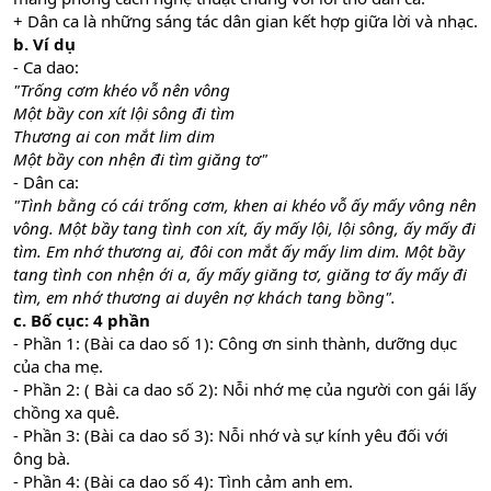
+ Dân ca là những sáng tác dân gian kết hợp giữa lời và nhạc.
b. Ví dụ
- Ca dao:
"Trống cơm khéo vỗ nên vông
Một bầy con xít lội sông đi tìm
Thương ai con mắt lim dim
Một bầy con nhện đi tìm giăng tơ"
- Dân ca:
"Tình bằng có cái trống cơm, khen ai khéo vỗ ấy mấy vông nên
vông. Một bầy tang tình con xít, ấy mấy lội, lội sông, ấy mấy đi
tìm. Em nhớ thương ai, đôi con mắt ấy mấy lim dim. Một bầy
tang tình con nhện ới a, ấy mấy giăng tơ, giăng tơ ấy mấy đi
tìm, em nhớ thương ai duyên nợ khách tang bồng".
c. Bố cục: 4 phần
- Phần 1: (Bài ca dao số 1): Công ơn sinh thành, dưỡng dục
của cha mẹ.
- Phần 2: ( Bài ca dao số 2): Nỗi nhớ mẹ của người con gái lấy
chồng xa quê.
- Phần 3: (Bài ca dao số 3): Nỗi nhớ và sự kính yêu đối với
ông bà.
- Phần 4: (Bài ca dao số 4): Tình cảm anh em.