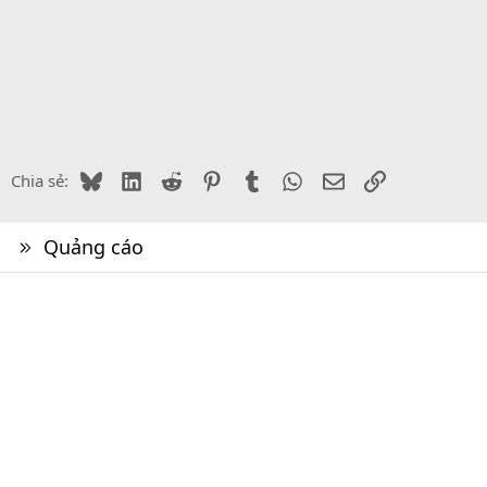
Bluesky
LinkedIn
Reddit
Pinterest
Tumblr
WhatsApp
Email
Link
Chia sẻ:
Quảng cáo