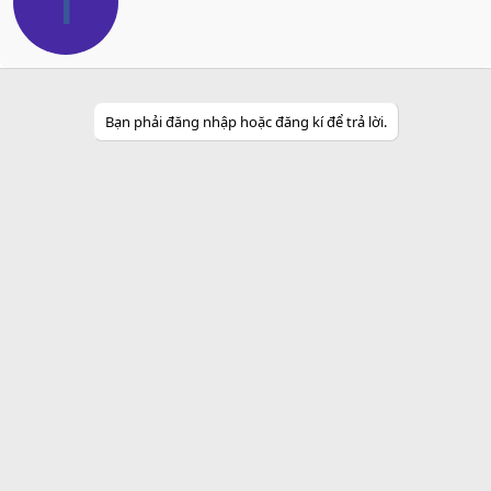
T
t
t
e
n
b
y
Bạn phải đăng nhập hoặc đăng kí để trả lời.