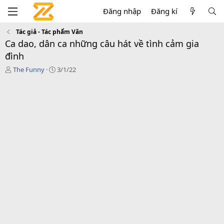
Đăng nhập
Đăng kí
Tác giả - Tác phẩm Văn
Ca dao, dân ca những câu hát về tình cảm gia
đình
T
C
The Funny
3/1/22
á
r
c
e
g
a
i
t
ả
i
o
n
d
a
t
e