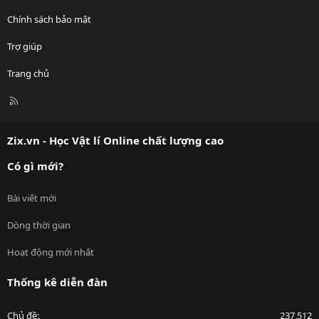
Chính sách bảo mật
Trợ giúp
Trang chủ
R
S
S
Zix.vn - Học Vật lí Online chất lượng cao
Có gì mới?
Bài viết mới
Dòng thời gian
Hoạt động mới nhất
Thống kê diễn đàn
Chủ đề
237,512