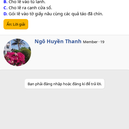
B.
Cho lê vào tủ lạnh.
C.
Cho lê ra cạnh cửa sổ.
D.
Gói lê vào tờ giấy nâu cùng các quả táo đã chín.
Ẩn:
Lời giải
W
Ngô Huyền Thanh
Member
·
19
r
i
t
t
e
n
b
y
Bạn phải đăng nhập hoặc đăng kí để trả lời.