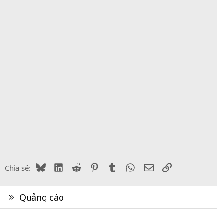
Bluesky
LinkedIn
Reddit
Pinterest
Tumblr
WhatsApp
Email
Link
Chia sẻ:
Quảng cáo