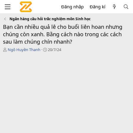
Đăng nhập
Đăng kí
Ngân hàng câu hỏi trắc nghiệm môn Sinh học
Bạn cần nhiều quả lê cho buổi liên hoan nhưng
chúng còn xanh. Bằng cách nào trong các cách
sau làm chúng chín nhanh?
T
N
Ngô Huyền Thanh
20/7/24
h
g
r
à
e
y
a
g
d
ử
s
i
t
a
r
t
e
r