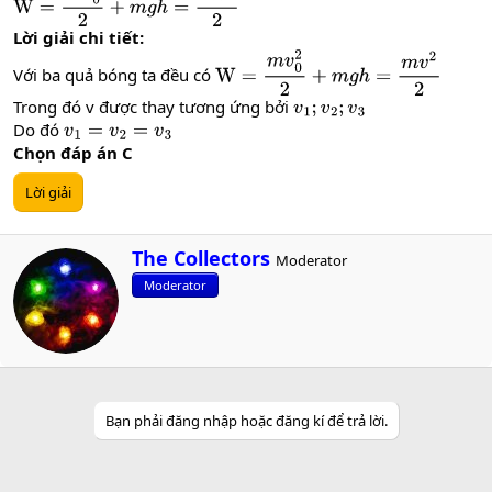
W
=
m
v
0
2
2
+
m
g
h
=
m
v
2
2
Lời giải chi tiết:
Với ba quả bóng ta đều có
W
=
m
v
0
2
2
+
m
g
h
=
m
v
2
2
Trong đó v được thay tương ứng bởi
v
1
;
v
2
;
v
3
Do đó
v
1
=
v
2
=
v
3
Chọn đáp án C
Lời giải
W
The Collectors
Moderator
r
Moderator
i
t
t
e
n
b
y
Bạn phải đăng nhập hoặc đăng kí để trả lời.