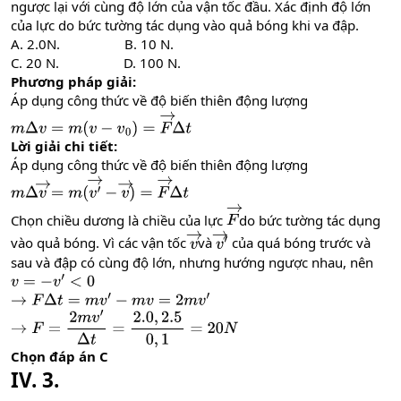
ngược lại với cùng độ lớn của vận tốc đầu. Xác định độ lớn
của lực do bức tường tác dụng vào quả bóng khi va đập.
A. 2.0N. B. 10 N.
C. 20 N. D. 100 N.
Phương pháp giải:
Áp dụng công thức về độ biến thiên động lượng
m
Δ
v
=
m
(
v
−
v
0
)
=
F
→
Δ
t
Lời giải chi tiết:
Áp dụng công thức về độ biến thiên động lượng
m
Δ
v
→
=
m
(
v
′
→
−
v
→
)
=
F
→
Δ
t
Chọn chiều dương là chiều của lực
do bức tường tác dụng
F
→
vào quả bóng. Vì các vận tốc
và
của quá bóng trước và
v
→
v
→
′
sau và đập có cùng độ lớn, nhưng hướng ngược nhau, nên
v
=
−
v
′
<
0
→
F
Δ
t
=
m
v
′
−
m
v
=
2
m
v
′
→
F
=
2
m
v
′
Δ
t
=
2.0
,
2.5
0
,
1
=
20
N
Chọn đáp án C
IV. 3.