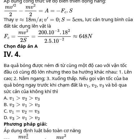
Áp dụng công thức về độ biến thiên động năng:
m
v
′
2
2
−
m
v
2
2
=
A
=
−
F
c
.
S
Thay
, lực cản trung bình của
v
≈
18
m
/
s
;
v
′
=
0
;
S
=
5
c
m
đất tác dụng lên vật là
F
c
=
m
v
2
2
S
=
200.10
−
3
.
18
2
2.5
.10
−
2
≈
648
N
Chọn đáp án A
IV. 4.
Ba quả bóng được ném đi từ cùng một độ cao với vận tốc
đầu có cùng độ lớn nhưng theo ba hướng khác nhau: 1. Lên
cao; 2. Nằm ngang; 3. Xuống thấp. Nếu gọi vận tốc của ba
quả bóng ngay trước khi chạm đất là
,
,
và bỏ qua
v
1
v
2
v
3
sức cản của không khí thì
A.
v
1
>
v
2
>
v
3
B.
v
2
>
v
1
>
v
3
C.
v
1
=
v
2
=
v
3
D.
v
3
>
v
1
>
v
2
Phương pháp giải:
Áp dụng định luật bảo toàn cơ năng