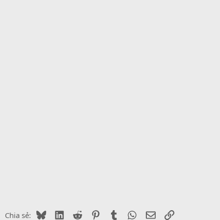
Bluesky
LinkedIn
Reddit
Pinterest
Tumblr
WhatsApp
Email
Link
Chia sẻ: