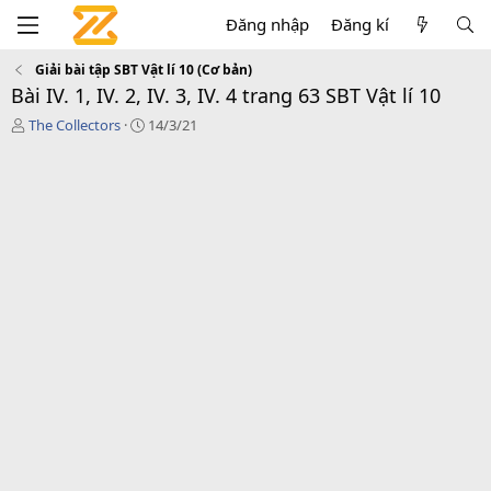
Đăng nhập
Đăng kí
Giải bài tập SBT Vật lí 10 (Cơ bản)
Bài IV. 1, IV. 2, IV. 3, IV. 4 trang 63 SBT Vật lí 10
T
C
The Collectors
14/3/21
á
r
c
e
g
a
i
t
ả
i
o
n
d
a
t
e