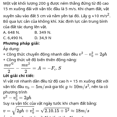
Một vật khối lượng 200 g được ném thẳng đứng từ độ cao
15 m xuống đấi với vận tốc đầu là 5 m/s. Khi chạm đất, vật
2​
xuyên sâu vào đất 5 cm và nằm yên tại đó. Lấy g ≈10 m/s
.
Bỏ qua lực cản của không khí. Xác định lực cản trung bình
của đất tác dụng lên vật.
A. 648 N. B. 349 N.
C. 6,490 N. D. 34,9 N
Phương pháp giải:
Áp dụng:
+ Công thức chuyển động nhanh dần đều
v
2
−
v
0
2
=
2
g
h
+ Công thức về độ biến thiên động năng:
m
v
′
2
2
−
m
v
2
2
=
A
=
−
F
c
.
S
Lời giải chi tiết:
Vì vật rơi nhanh dần đều từ độ cao h = 15 m xuống đất với
vận tốc đầu
và gia tốc
, nên ta có
v
0
=
5
m
/
s
g
≈
10
m
/
s
2
phương trình
v
2
−
v
0
2
=
2
g
h
Suy ra vận tốc của vật ngày tước khi chạm đất bằng:
v
=
2
g
h
+
v
0
2
=
2.10
.15
+
5
2
≈
18
m
/
s