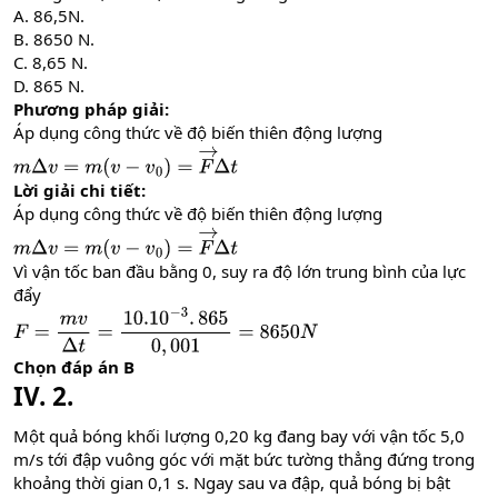
A. 86,5N.
B. 8650 N.
C. 8,65 N.
D. 865 N.
Phương pháp giải:
Áp dụng công thức về độ biến thiên động lượng
m
Δ
v
=
m
(
v
−
v
0
)
=
F
→
Δ
t
Lời giải chi tiết:
Áp dụng công thức về độ biến thiên động lượng
m
Δ
v
=
m
(
v
−
v
0
)
=
F
→
Δ
t
Vì vận tốc ban đầu bằng 0, suy ra độ lớn trung bình của lực
đẩy
F
=
m
v
Δ
t
=
10.10
−
3
.
865
0
,
001
=
8650
N
Chọn đáp án B
IV. 2.
Một quả bóng khối lượng 0,20 kg đang bay với vận tốc 5,0
m/s tới đập vuông góc với mặt bức tường thẳng đứng trong
khoảng thời gian 0,1 s. Ngay sau va đập, quả bóng bị bật