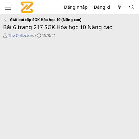
Đăng nhập
Đăng kí
Giải bài tập SGK Hóa học 10 (Nâng cao)
Bài 6 trang 217 SGK Hóa học 10 Nâng cao
T
C
The Collectors
15/3/21
á
r
c
e
g
a
i
t
ả
i
o
n
d
a
t
e