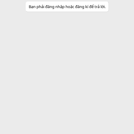
y
Bạn phải đăng nhập hoặc đăng kí để trả lời.