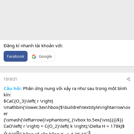
Đăng kí nhanh tài khoản với
Facebook
Google
15/3/21
Câu hỏi:
Phản ứng nung vôi xảy ra như sau trong một bình
kín:
$CaC{O_3}\left( r \right)
\mathbin{\lower.3ex\hbox{$\buildrel\textstyle\rightarrow\ov
er
{\smash{\leftarrow}\vphantom{_{\vbox to.5ex{\vss}}}}$}}
CaO\left( r \right) + C{O_2}\left( k \right);\Delta H = 178kJ$
0​
-3​