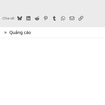
Bluesky
LinkedIn
Reddit
Pinterest
Tumblr
WhatsApp
Email
Link
Chia sẻ:
Quảng cáo