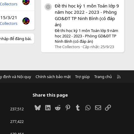
Collectors
Đề thi học kỳ 1 môn Toán lớp 9
icon tài liệu
năm học 2022 - 2023 - Phòng
15/3/21
GD&ĐT TP Ninh Bình (có đáp
Collectors
án)
Đề thi học kỳ 1 môn Toán lớp 9 năm
học 2022 - 2023 - Phòng GD&ĐT TP
nhập để đăng bài.
Ninh Bình (có đáp án)
The Collectors
Cập nhật:
25/9/23
R
y định và Nội quy
Chính sách bảo mật
Trợ giúp
Trang chủ
S
S
Share this page
Bluesky
LinkedIn
Reddit
Pinterest
Tumblr
WhatsApp
Email
Link
237,512
277,422