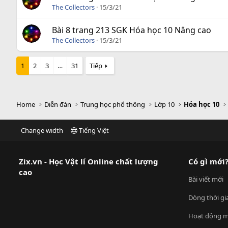
The Collectors
15/3/21
Bài 8 trang 213 SGK Hóa học 10 Nâng cao
The Collectors
15/3/21
1
2
3
…
31
Tiếp
Home
Diễn đàn
Trung học phổ thông
Lớp 10
Hóa học 10
Change width
Tiếng Việt
Zix.vn - Học Vật lí Online chất lượng
Có gì mới
cao
Bài viết mới
Dòng thời gi
Hoạt động m