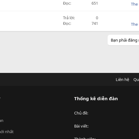
Đọc
651
The 
Trả lời
0
Đọc
741
The 
Bạn phải đăng 
Liên hệ
Qu
?
Thống kê diễn đàn
Chủ đề
an
Bài viết
ới nhất