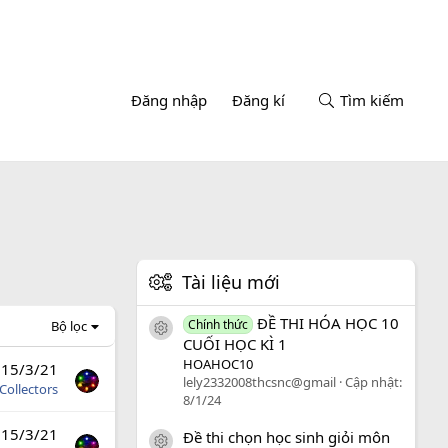
Đăng nhập
Đăng kí
Tìm kiếm
Tài liệu mới
ĐỀ THI HÓA HỌC 10
Chính thức
Bộ lọc
icon tài liệu
CUỐI HỌC KÌ 1
HOAHOC10
15/3/21
lely2332008thcsnc@gmail
Cập nhật:
Collectors
8/1/24
15/3/21
Đề thi chọn học sinh giỏi môn
icon tài liệu