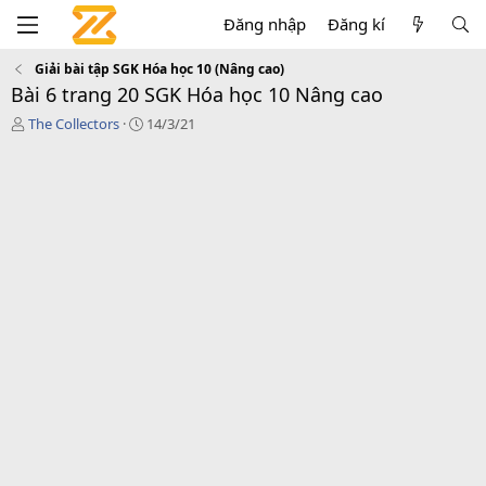
Đăng nhập
Đăng kí
Giải bài tập SGK Hóa học 10 (Nâng cao)
Bài 6 trang 20 SGK Hóa học 10 Nâng cao
T
C
The Collectors
14/3/21
á
r
c
e
g
a
i
t
ả
i
o
n
d
a
t
e