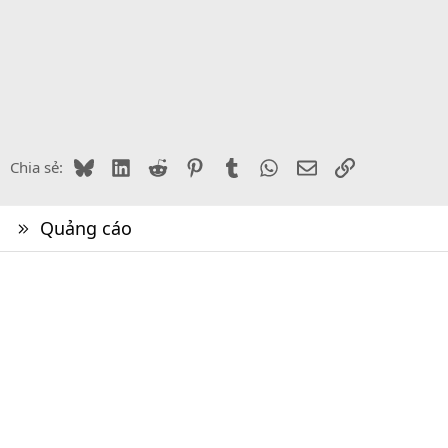
Bluesky
LinkedIn
Reddit
Pinterest
Tumblr
WhatsApp
Email
Link
Chia sẻ:
Quảng cáo