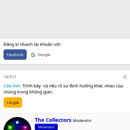
Đăng kí nhanh tài khoản với
Facebook
Google
14/3/21
Câu hỏi:
Trình bày và nêu rõ sự định hướng khác nhau của
chúng trong không gian.
Lời giải
W
The Collectors
Moderator
r
Moderator
i