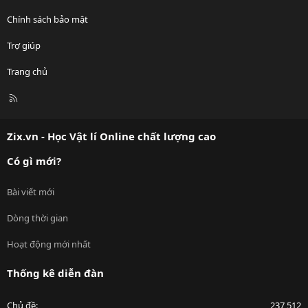
Chính sách bảo mật
Trợ giúp
Trang chủ
R
S
S
Zix.vn - Học Vật lí Online chất lượng cao
Có gì mới?
Bài viết mới
Dòng thời gian
Hoạt động mới nhất
Thống kê diễn đàn
Chủ đề
237,512