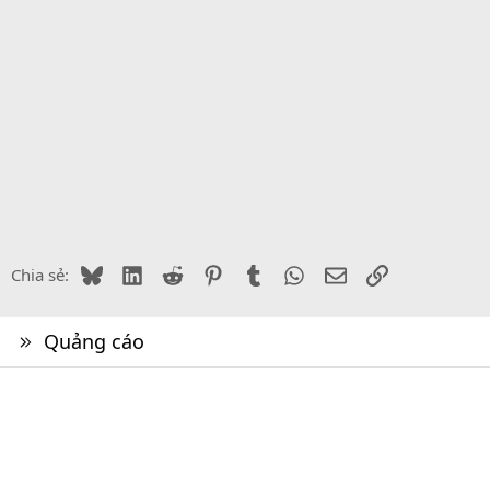
Bluesky
LinkedIn
Reddit
Pinterest
Tumblr
WhatsApp
Email
Link
Chia sẻ:
Quảng cáo