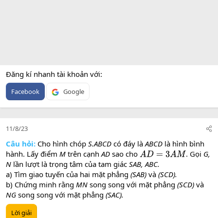
Đăng kí nhanh tài khoản với
Facebook
Google
11/8/23
Câu hỏi:
Cho hình chóp
S.ABCD
có đáy là
ABCD
là hình bình
hành. Lấy điểm
M
trên cạnh
AD
sao cho
. Gọi
G,
A
D
=
3
A
M
N
lần lượt là trọng tâm của tam giác
SAB, ABC.
a) Tìm giao tuyến của hai mặt phẳng
(SAB)
và
(SCD).
b) Chứng minh rằng
MN
song song với mặt phẳng
(SCD)
và
NG
song song với mặt phẳng
(SAC).
Lời giải