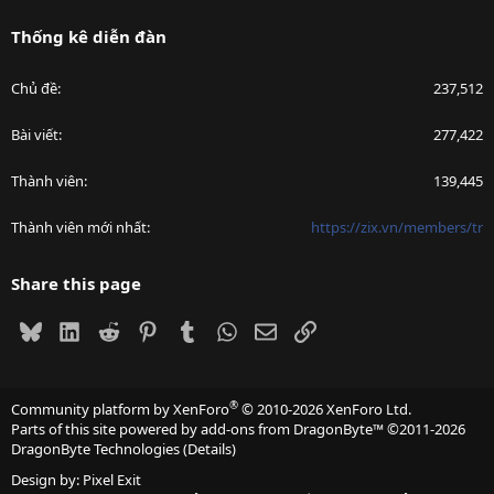
Thống kê diễn đàn
Chủ đề
237,512
Bài viết
277,422
Thành viên
139,445
Thành viên mới nhất
https://zix.vn/members/tr
Share this page
Bluesky
LinkedIn
Reddit
Pinterest
Tumblr
WhatsApp
Email
Link
®
Community platform by XenForo
© 2010-2026 XenForo Ltd.
Parts of this site powered by
add-ons from DragonByte™
©2011-2026
DragonByte Technologies
(
Details
)
Design by:
Pixel Exit