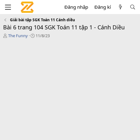
Đăng nhập
Đăng kí
Giải bài tập SGK Toán 11 Cánh diều
Bài 6 trang 104 SGK Toán 11 tập 1 - Cánh Diều
T
C
The Funny
11/8/23
á
r
c
e
g
a
i
t
ả
i
o
n
d
a
t
e