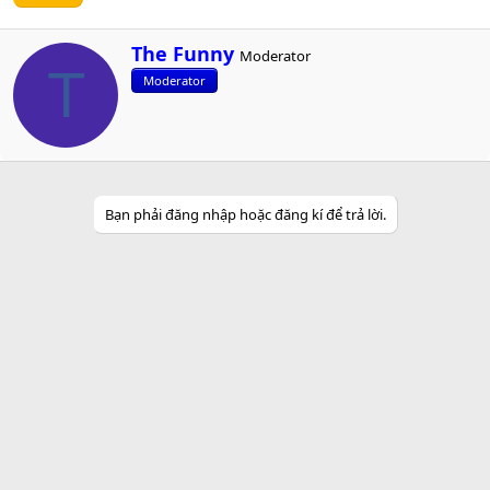
W
The Funny
Moderator
r
T
Moderator
i
t
t
e
n
b
y
Bạn phải đăng nhập hoặc đăng kí để trả lời.