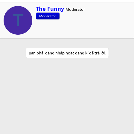
W
The Funny
Moderator
r
T
Moderator
i
t
t
e
n
b
y
Bạn phải đăng nhập hoặc đăng kí để trả lời.