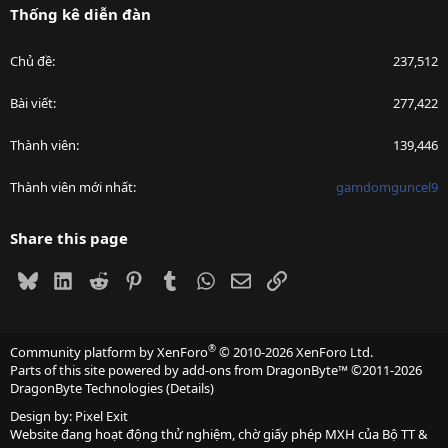
Thống kê diễn đàn
Chủ đề
237,512
Bài viết
277,422
Thành viên
139,446
Thành viên mới nhất
gamdomguncel9
Share this page
Bluesky
LinkedIn
Reddit
Pinterest
Tumblr
WhatsApp
Email
Link
®
Community platform by XenForo
© 2010-2026 XenForo Ltd.
Parts of this site powered by
add-ons from DragonByte™
©2011-2026
DragonByte Technologies
(
Details
)
Design by:
Pixel Exit
Website đang hoạt động thử nghiệm, chờ giấy phép MXH của Bộ TT &