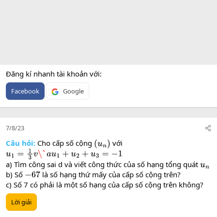
Đăng kí nhanh tài khoản với
Facebook
Google
7/8/23
Câu hỏi:
Cho cấp số cộng
với
(
u
n
)
u
1
=
1
3
v
\`
a
u
1
+
u
2
+
u
3
=
−
1
a) Tìm công sai d và viết công thức của số hạng tổng quát
u
n
b) Số
là số hạng thứ mấy của cấp số cộng trên?
−
67
c) Số 7 có phải là một số hạng của cấp số cộng trên không?
Lời giải