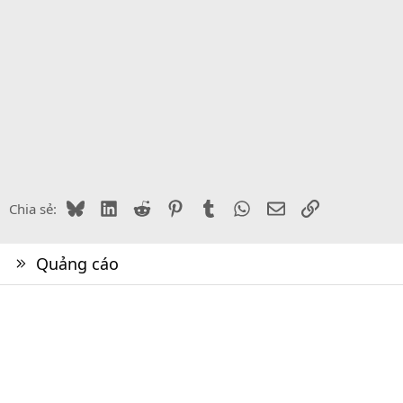
Bluesky
LinkedIn
Reddit
Pinterest
Tumblr
WhatsApp
Email
Link
Chia sẻ:
Quảng cáo