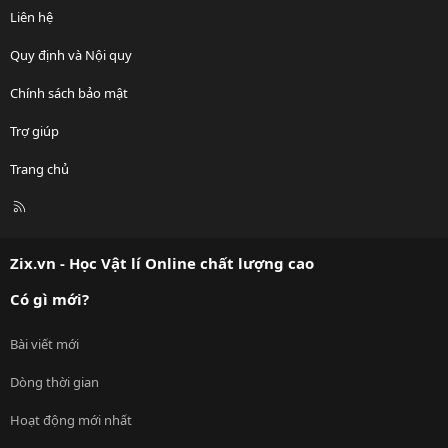
Liên hệ
Quy định và Nội quy
Chính sách bảo mật
Trợ giúp
Trang chủ
R
S
S
Zix.vn - Học Vật lí Online chất lượng cao
Có gì mới?
Bài viết mới
Dòng thời gian
Hoạt động mới nhất