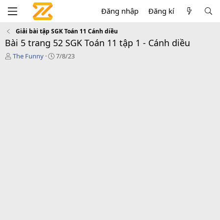
Đăng nhập
Đăng kí
Giải bài tập SGK Toán 11 Cánh diều
Bài 5 trang 52 SGK Toán 11 tập 1 - Cánh diều
T
C
The Funny
7/8/23
á
r
c
e
g
a
i
t
ả
i
o
n
d
a
t
e