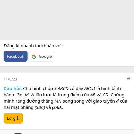
Đăng kí nhanh tài khoản với
Facebook
Google
11/8/23
Câu hỏi:
Cho hình chóp
S.ABCD
có đáy
ABCD
là hình bình
hành. Gọi
M, N
lần lượt là trung điểm của
AB
và
CD
. Chứng
minh rằng đường thẳng
MN
song song với giao tuyến
d
của
hai mặt phẳng
(SBC)
và
(SAD).
Lời giải