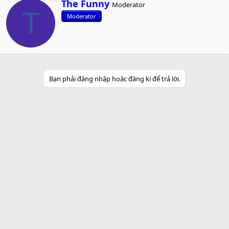
W
The Funny
Moderator
r
T
Moderator
i
t
t
e
n
b
y
Bạn phải đăng nhập hoặc đăng kí để trả lời.