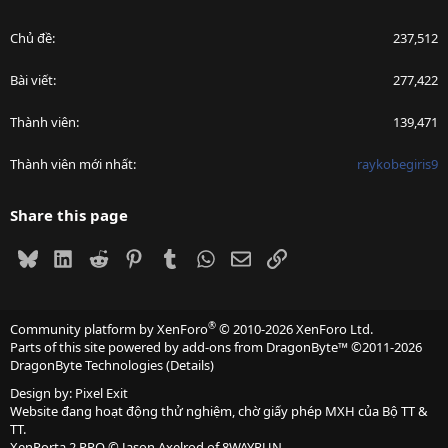
Chủ đề
237,512
Bài viết
277,422
Thành viên
139,471
Thành viên mới nhất
raykobegiris9
Share this page
Bluesky
LinkedIn
Reddit
Pinterest
Tumblr
WhatsApp
Email
Link
®
Community platform by XenForo
© 2010-2026 XenForo Ltd.
Parts of this site powered by
add-ons from DragonByte™
©2011-2026
DragonByte Technologies
(
Details
)
Design by:
Pixel Exit
Website đang hoạt động thử nghiệm, chờ giấy phép MXH của Bộ TT &
TT.
XenPorta 2 PRO
© Jason Axelrod of
8WAYRUN