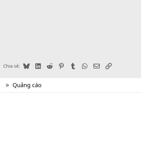
Bluesky
LinkedIn
Reddit
Pinterest
Tumblr
WhatsApp
Email
Link
Chia sẻ:
Quảng cáo