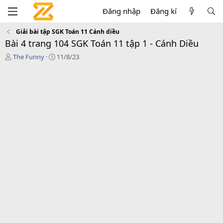
Đăng nhập
Đăng kí
Giải bài tập SGK Toán 11 Cánh diều
Bài 4 trang 104 SGK Toán 11 tập 1 - Cánh Diều
T
C
The Funny
11/8/23
á
r
c
e
g
a
i
t
ả
i
o
n
d
a
t
e