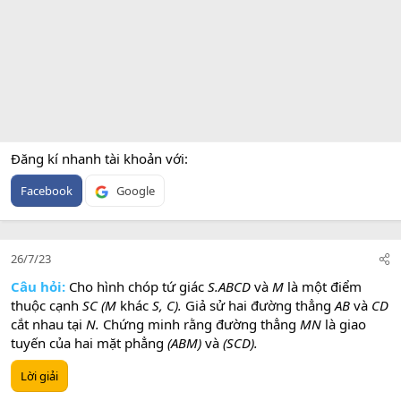
Đăng kí nhanh tài khoản với
Facebook
Google
26/7/23
Câu hỏi:
Cho hình chóp tứ giác
S.ABCD
và
M
là một điểm
thuộc cạnh
SC (M
khác
S, C).
Giả sử hai đường thẳng
AB
và
CD
cắt nhau tại
N.
Chứng minh rằng đường thẳng
MN
là giao
tuyến của hai mặt phẳng
(ABM)
và
(SCD).
Lời giải