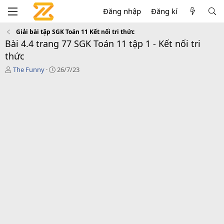
Đăng nhập
Đăng kí
Giải bài tập SGK Toán 11 Kết nối tri thức
Bài 4.4 trang 77 SGK Toán 11 tập 1 - Kết nối tri
thức
T
C
The Funny
26/7/23
á
r
c
e
g
a
i
t
ả
i
o
n
d
a
t
e