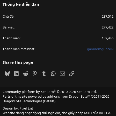
Thống kê diễn đàn
Chủ đề
237,512
Bài viết
277,422
Thành viên
139,446
Thành viên mới nhất
gamdomguncel9
Share this page
Bluesky
LinkedIn
Reddit
Pinterest
Tumblr
WhatsApp
Email
Link
®
Community platform by XenForo
© 2010-2026 XenForo Ltd.
Parts of this site powered by
add-ons from DragonByte™
©2011-2026
DragonByte Technologies
(
Details
)
Design by:
Pixel Exit
Website đang hoạt động thử nghiệm, chờ giấy phép MXH của Bộ TT &