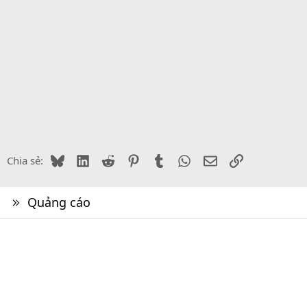
Bluesky
LinkedIn
Reddit
Pinterest
Tumblr
WhatsApp
Email
Link
Chia sẻ:
Quảng cáo