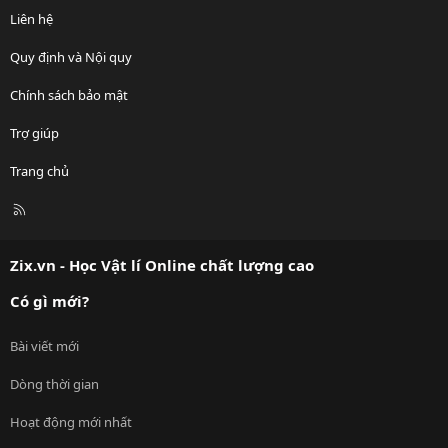
Liên hệ
Quy định và Nội quy
Chính sách bảo mật
Trợ giúp
Trang chủ
R
S
S
Zix.vn - Học Vật lí Online chất lượng cao
Có gì mới?
Bài viết mới
Dòng thời gian
Hoạt động mới nhất