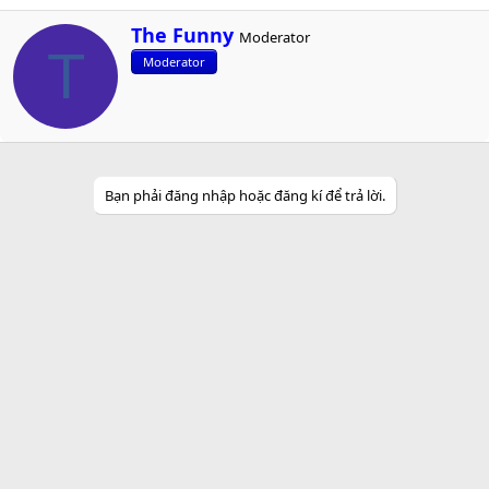
W
The Funny
Moderator
r
T
Moderator
i
t
t
e
n
b
y
Bạn phải đăng nhập hoặc đăng kí để trả lời.