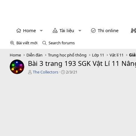
Home
Tài liệu
Thi online
Bài viết mới
Search forums
Home
Diễn đàn
Trung học phổ thông
Lớp 11
Vật lí 11
Giả
Bài 3 trang 193 SGK Vật Lí 11 Nân
T
C
The Collectors
2/3/21
á
r
c
e
g
a
i
t
ả
i
o
n
d
a
t
e