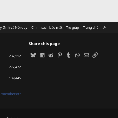
R
y định và Nội quy
Chính sách bảo mật
Trợ giúp
Trang chủ
S
S
Share this page
Bluesky
LinkedIn
Reddit
Pinterest
Tumblr
WhatsApp
Email
Link
237,512
277,422
139,445
vn/members/tr