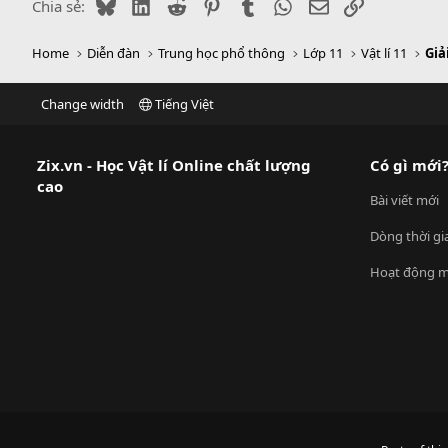
Bluesky
LinkedIn
Reddit
Pinterest
Tumblr
WhatsApp
Email
Link
Chia sẻ:
Home
Diễn đàn
Trung học phổ thông
Lớp 11
Vật lí 11
Giả
Change width
Tiếng Việt
Zix.vn - Học Vật lí Online chất lượng
Có gì mới
cao
Bài viết mới
Dòng thời gi
Hoạt động m