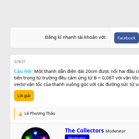
Đăng kí nhanh tài khoản với
Facebook
2/3/21
Câu hỏi:
Một thanh dẫn điện dài 20cm được nối hai đầu củ
tiến trong từ trường đều cảm ứng từ B = 0,08T với vận tốc
vectơ vận tốc của thanh vuông góc với các đường sức từ và
Lời giải
Lê Phương Thảo
R
e
a
W
The Collectors
Moderator
c
r
t
Moderator