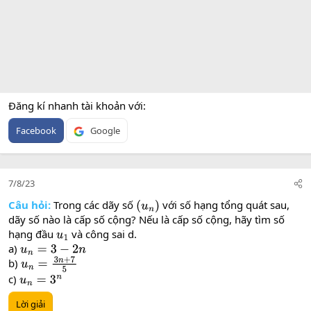
Đăng kí nhanh tài khoản với
Facebook
Google
7/8/23
Câu hỏi:
Trong các dãy số
với số hạng tổng quát sau,
(
u
n
)
dãy số nào là cấp số cộng? Nếu là cấp số cộng, hãy tìm số
hạng đầu
và công sai d.
u
1
a)
u
n
=
3
−
2
n
b)
u
n
=
3
n
+
7
5
c)
u
n
=
3
n
Lời giải