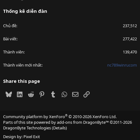
Thống kê diễn đàn
Chủ đề
237,512
Bài viết
277,422
Thành viên
139,470
Thành viên mới nhất
nc789winrucom
Share this page
Bluesky
LinkedIn
Reddit
Pinterest
Tumblr
WhatsApp
Email
Link
®
Community platform by XenForo
© 2010-2026 XenForo Ltd.
Parts of this site powered by
add-ons from DragonByte™
©2011-2026
DragonByte Technologies
(
Details
)
Design by:
Pixel Exit