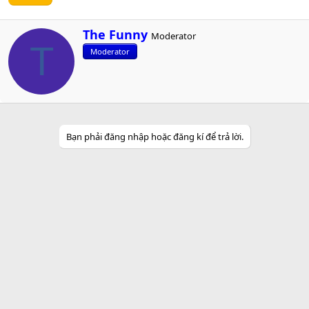
W
The Funny
Moderator
r
T
Moderator
i
t
t
e
n
b
y
Bạn phải đăng nhập hoặc đăng kí để trả lời.