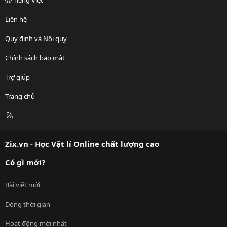
Liên hệ
Quy định và Nội quy
Chính sách bảo mật
Trợ giúp
Trang chủ
R
S
S
Zix.vn - Học Vật lí Online chất lượng cao
Có gì mới?
Bài viết mới
Dòng thời gian
Hoạt động mới nhất