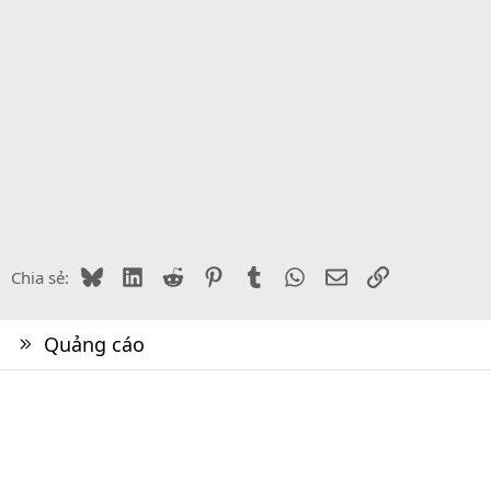
Bluesky
LinkedIn
Reddit
Pinterest
Tumblr
WhatsApp
Email
Link
Chia sẻ:
Quảng cáo