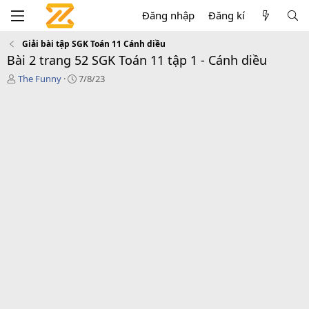
Đăng nhập
Đăng kí
Giải bài tập SGK Toán 11 Cánh diều
Bài 2 trang 52 SGK Toán 11 tập 1 - Cánh diều
T
C
The Funny
7/8/23
á
r
c
e
g
a
i
t
ả
i
o
n
d
a
t
e