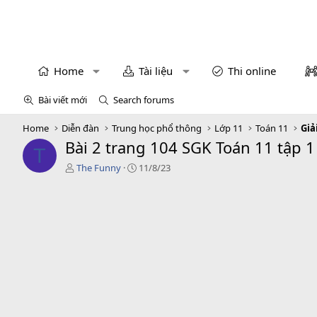
Home
Tài liệu
Thi online
Bài viết mới
Search forums
Home
Diễn đàn
Trung học phổ thông
Lớp 11
Toán 11
Giả
Bài 2 trang 104 SGK Toán 11 tập 1
T
T
C
The Funny
11/8/23
á
r
c
e
g
a
i
t
ả
i
o
n
d
a
t
e