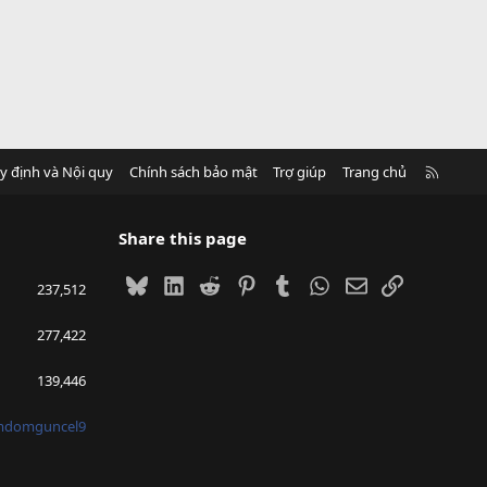
R
y định và Nội quy
Chính sách bảo mật
Trợ giúp
Trang chủ
S
S
Share this page
Bluesky
LinkedIn
Reddit
Pinterest
Tumblr
WhatsApp
Email
Link
237,512
277,422
139,446
mdomguncel9