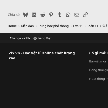
Bluesky
LinkedIn
Reddit
Pinterest
Tumblr
WhatsApp
Email
Link
Chia sẻ:
Home
Diễn đàn
Trung học phổ thông
Lớp 11
Toán 11
Giả
Change width
Tiếng Việt
Zix.vn - Học Vật lí Online chất lượng
Có gì mới
cao
Bài viết mới
Dòng thời gi
Hoạt động m