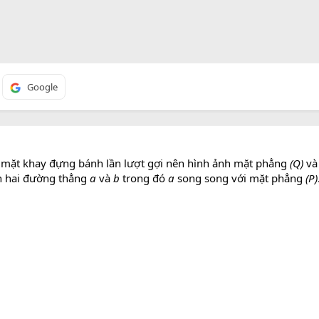
Google
và mặt khay đựng bánh lần lượt gợi nên hình ảnh mặt phẳng
(Q)
và
nh hai đường thẳng
a
và
b
trong đó
a
song song với mặt phẳng
(P)