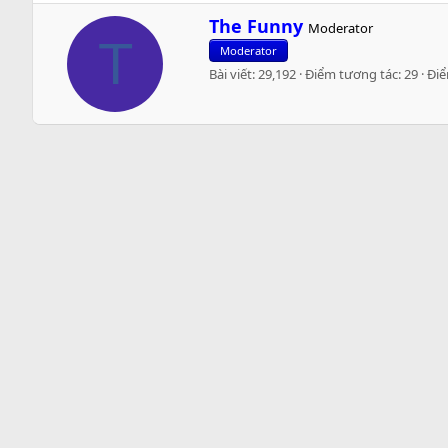
W
The Funny
Moderator
r
T
Moderator
i
Bài viết
29,192
Điểm tương tác
29
Đi
t
t
e
n
b
y