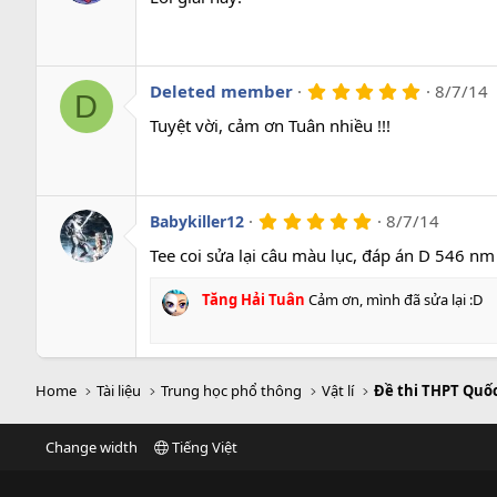
0
s
a
o
5
Deleted member
8/7/14
D
.
0
Tuyệt vời, cảm ơn Tuân nhiều !!!
0
s
a
o
5
8/7/14
Babykiller12
.
0
Tee coi sửa lại câu màu lục, đáp án D 546 n
0
s
Tăng Hải Tuân
Cảm ơn, mình đã sửa lại :D
a
o
Home
Tài liệu
Trung học phổ thông
Vật lí
Đề thi THPT Quốc
Change width
Tiếng Việt