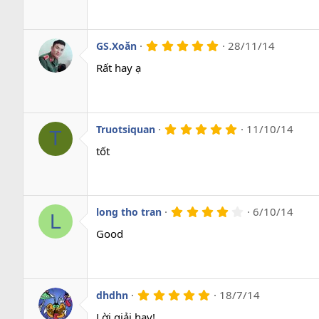
s
a
o
5
28/11/14
GS.Xoăn
.
0
Rất hay ạ
0
s
a
o
5
11/10/14
Truotsiquan
T
.
0
tốt
0
s
a
o
4
6/10/14
long tho tran
L
.
0
Good
0
s
a
o
5
18/7/14
dhdhn
.
0
Lời giải hay!