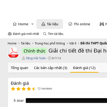
Home
Tài liệu
Thi online
Đánh giá mới nhất
Tìm tài liệu
Home
Tài liệu
Trung học phổ thông
Vật lí
Đề thi THPT Quốc
Giải chi tiết đề thi Đại
Chính thức
T
C
Tăng Hải Tuân
8/7/14
á
r
c
e
Tổng quan
Các bản cập nhật (3)
Đánh giá (12)
g
a
i
t
ả
i
Đánh giá
o
4
n
12 reviews
.
d
8
a
3
5 star
t
s
e
a