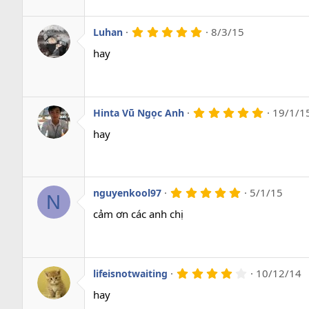
a
o
5
8/3/15
Luhan
.
0
hay
0
s
a
o
5
19/1/1
Hinta Vũ Ngọc Anh
.
0
hay
0
s
a
o
5
5/1/15
nguyenkool97
N
.
0
cảm ơn các anh chị
0
s
a
o
4
10/12/14
lifeisnotwaiting
.
0
hay
0