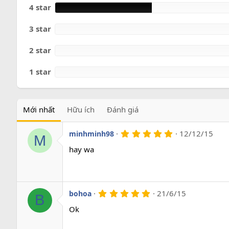
o
4 star
3 star
2 star
1 star
Mới nhất
Hữu ích
Đánh giá
5
12/12/15
minhminh98
M
.
0
hay wa
0
s
a
o
5
21/6/15
bohoa
B
.
0
Ok
0
s