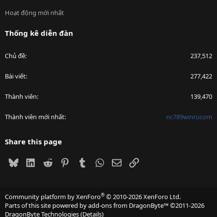
Hoạt động mới nhất
Thống kê diễn đàn
Chủ đề
237,512
Bài viết
277,422
Thành viên
139,470
Thành viên mới nhất
nc789winrucom
Share this page
Bluesky
LinkedIn
Reddit
Pinterest
Tumblr
WhatsApp
Email
Link
®
Community platform by XenForo
© 2010-2026 XenForo Ltd.
Parts of this site powered by
add-ons from DragonByte™
©2011-2026
DragonByte Technologies
(
Details
)