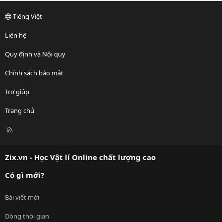
Tiếng Việt
Liên hệ
Quy định và Nội quy
Chính sách bảo mật
Trợ giúp
Trang chủ
R
S
S
Zix.vn - Học Vật lí Online chất lượng cao
Có gì mới?
Bài viết mới
Dòng thời gian