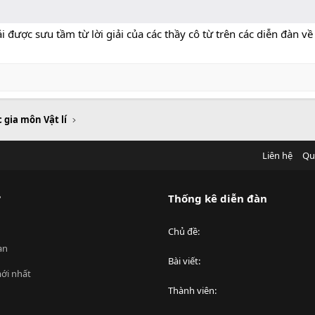
 được sưu tầm từ lời giải của các thầy cô từ trên các diễn đàn về 
 gia môn Vật lí
Liên hệ
Qu
?
Thống kê diễn đàn
Chủ đề
an
Bài viết
ới nhất
Thành viên