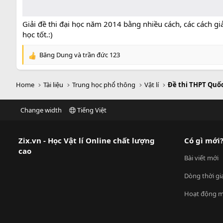
Giải đề thi đại học năm 2014 bằng nhiều cách, các cách giải
học tốt.:)
Băng Dung
và
trần đức 123
R
e
a
Home
Tài liệu
Trung học phổ thông
Vật lí
Đề thi THPT Quốc
c
t
i
Change width
Tiếng Việt
o
n
s
:
Zix.vn - Học Vật lí Online chất lượng
Có gì mới
cao
Bài viết mới
Dòng thời gi
Hoạt động m