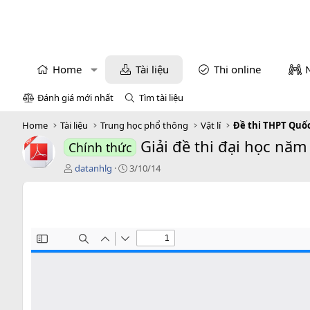
Home
Tài liệu
Thi online
Đánh giá mới nhất
Tìm tài liệu
Home
Tài liệu
Trung học phổ thông
Vật lí
Đề thi THPT Quốc
Giải đề thi đại học nă
Chính thức
T
C
datanhlg
3/10/14
á
r
c
e
g
a
i
t
ả
i
o
n
d
a
t
e