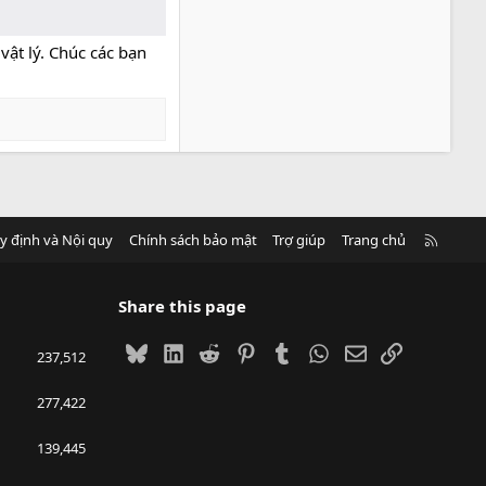
vật lý. Chúc các bạn
R
y định và Nội quy
Chính sách bảo mật
Trợ giúp
Trang chủ
S
S
Share this page
Bluesky
LinkedIn
Reddit
Pinterest
Tumblr
WhatsApp
Email
Link
237,512
277,422
139,445