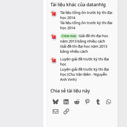
0
Tài liệu khác của datanhlg
0
s
Tài liệu tổng ôn trước kỳ thi đại
a
o
học 2014
Tài liệu tổng ôn trước kỳ thi đại
học 2014
Giải đề thi đại học
Chính thức
năm 2013 bằng nhiều cách
Giải đề thi đại học năm 2013
bằng nhiều cách
Luyện giải đề trước kỳ thi đại
học
Luyện giải đề trước kỳ thi đại
học (Chu Văn Biên - Nguyễn
Anh Vinh)
Chia sẻ tài liệu này
Bluesky
LinkedIn
Reddit
Pinterest
Tumblr
WhatsA
Email
Link