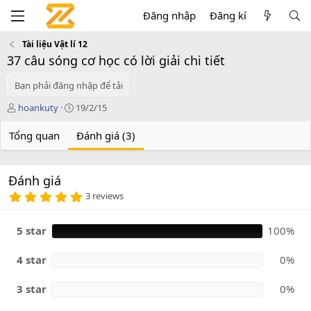
Đăng nhập
Đăng kí
Tài liệu Vật lí 12
37 câu sóng cơ học có lời giải chi tiết
Bạn phải đăng nhập để tải
T
C
hoankuty
19/2/15
á
r
c
e
Tổng quan
Đánh giá (3)
g
a
i
t
ả
i
Đánh giá
o
5
n
3 reviews
.
d
0
a
0
5 star
100%
t
s
e
a
o
4 star
0%
3 star
0%