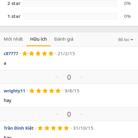
2 star
0%
1 star
0%
Mới nhất
Hữu ích
Đánh giá
Bộ lọc
5
21/2/15
c87777
.
0
a
0
s
U
D
0
a
o
p
o
v
w
5
9/8/15
wrighty11
.
o
n
0
hay
t
v
0
s
e
o
U
D
0
a
t
o
p
o
e
v
w
5
31/10/15
Trần Đình Kiệt
.
o
n
0
hay