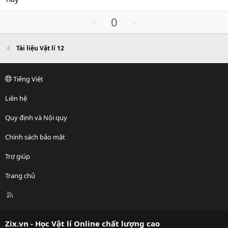
t
v
0
s
e
o
U
D
0
a
t
o
p
o
e
v
w
Tài liệu Vật lí 12
o
n
t
v
e
o
Tiếng Việt
t
e
Liên hệ
Quy định và Nội quy
Chính sách bảo mật
Trợ giúp
Trang chủ
R
S
S
Zix.vn - Học Vật lí Online chất lượng cao