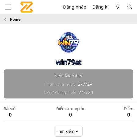
Đăng nhập
Đăng kí
Home
win79at
New Member
Tham gia ngày
2/7/24
Hoạt động cuối
2/7/24
Bài viết
Điểm tương tác
Điểm
0
0
0
Tìm kiếm