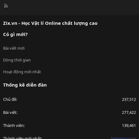
R
S
S
Zix.vn - Học Vật lí Online chất lượng cao
Có gì mới?
Bài viết mới
Dòng thời gian
Hoạt động mới nhất
Thống kê diễn đàn
Chủ đề
237,512
Bài viết
277,422
Thành viên
139,461
Thành viên mới nhất
bentennyson