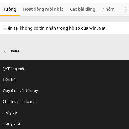
Tường
Hoạt động mới nhất
Các bài đăng
Nhóm
Giớ
Hiện tại không có tin nhắn trong hồ sơ của win79at.
Home
Tiếng Việt
Liên hệ
Quy định và Nội quy
Chính sách bảo mật
Trợ giúp
Trang chủ