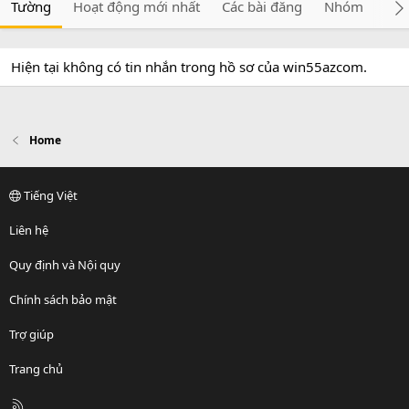
Tường
Hoạt động mới nhất
Các bài đăng
Nhóm
Giớ
Hiện tại không có tin nhắn trong hồ sơ của win55azcom.
Home
Tiếng Việt
Liên hệ
Quy định và Nội quy
Chính sách bảo mật
Trợ giúp
Trang chủ
R