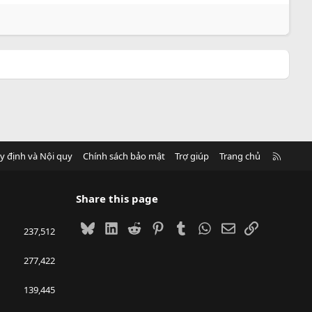
R
y định và Nội quy
Chính sách bảo mật
Trợ giúp
Trang chủ
S
S
Share this page
Bluesky
LinkedIn
Reddit
Pinterest
Tumblr
WhatsApp
Email
Link
237,512
277,422
139,445