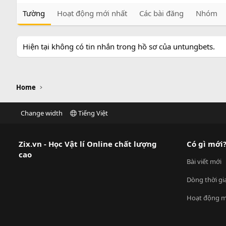
Tường
Hoạt động mới nhất
Các bài đăng
Nhóm
Hiện tại không có tin nhắn trong hồ sơ của untungbets.
Home
Change width
Tiếng Việt
Zix.vn - Học Vật lí Online chất lượng
Có gì mới
cao
Bài viết mới
Dòng thời gi
Hoạt động m