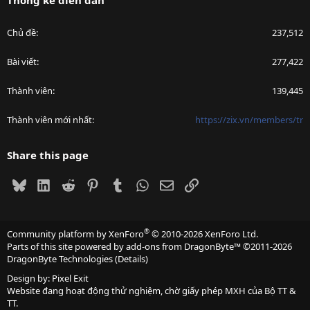
Thống kê diễn đàn
Chủ đề
237,512
Bài viết
277,422
Thành viên
139,445
Thành viên mới nhất
https://zix.vn/members/tr
Share this page
Bluesky
LinkedIn
Reddit
Pinterest
Tumblr
WhatsApp
Email
Link
®
Community platform by XenForo
© 2010-2026 XenForo Ltd.
Parts of this site powered by
add-ons from DragonByte™
©2011-2026
DragonByte Technologies
(
Details
)
Design by:
Pixel Exit
Website đang hoạt động thử nghiệm, chờ giấy phép MXH của Bộ TT &
TT.