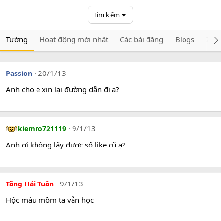
Tìm kiếm
Tường
Hoạt động mới nhất
Các bài đăng
Blogs
ZixD
20/1/13
Passion
Anh cho e xin lại đường dẫn đi a?
9/1/13
kiemro721119
Anh ơi không lấy được số like cũ ạ?
9/1/13
Tăng Hải Tuân
Hộc máu mồm ta vẫn học