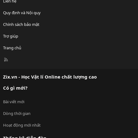
Liên hệ
Quy định và Nội quy
Chính sách bảo mật
Trợ giúp
Trang chủ
R
S
S
Zix.vn - Học Vật lí Online chất lượng cao
Có gì mới?
Bài viết mới
Dòng thời gian
Hoạt động mới nhất