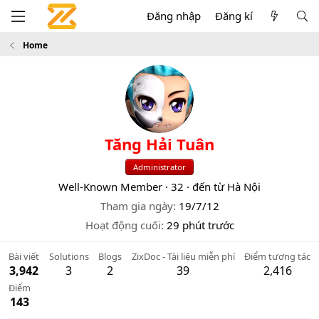
Đăng nhập
Đăng kí
Home
Tăng Hải Tuân
Administrator
Well-Known Member
·
32
·
đến từ
Hà Nội
Tham gia ngày
19/7/12
Hoạt động cuối
29 phút trước
Bài viết
Solutions
Blogs
ZixDoc - Tài liệu miễn phí
Điểm tương tác
3,942
3
2
39
2,416
Điểm
143