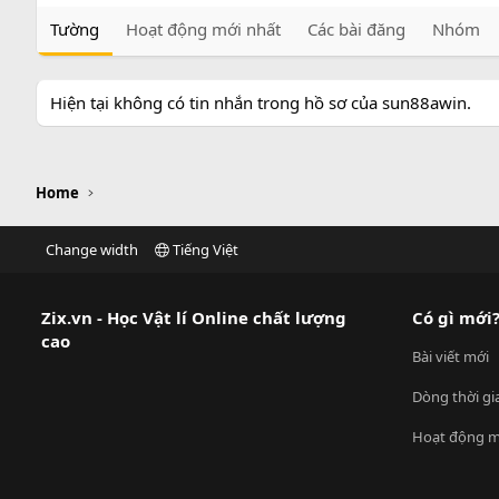
Tường
Hoạt động mới nhất
Các bài đăng
Nhóm
Hiện tại không có tin nhắn trong hồ sơ của sun88awin.
Home
Change width
Tiếng Việt
Zix.vn - Học Vật lí Online chất lượng
Có gì mới
cao
Bài viết mới
Dòng thời gi
Hoạt động m