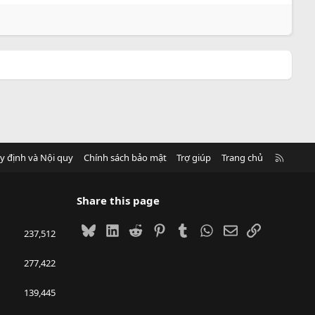
R
y định và Nội quy
Chính sách bảo mật
Trợ giúp
Trang chủ
S
S
Share this page
Bluesky
LinkedIn
Reddit
Pinterest
Tumblr
WhatsApp
Email
Link
237,512
277,422
139,445