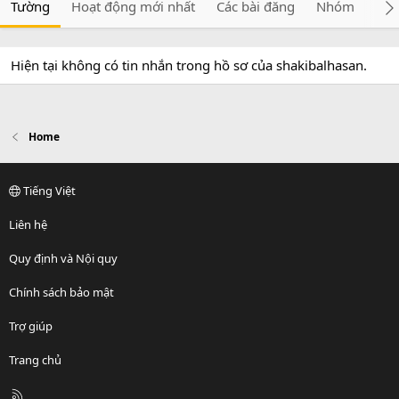
Tường
Hoạt động mới nhất
Các bài đăng
Nhóm
Giớ
Hiện tại không có tin nhắn trong hồ sơ của shakibalhasan.
Home
Tiếng Việt
Liên hệ
Quy định và Nội quy
Chính sách bảo mật
Trợ giúp
Trang chủ
R