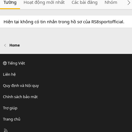
Tường
Hoạt động mới nhất
Các bài đăng
Nhóm
Giớ
Hiện tại không có tin nhắn trong hồ sơ của RS8sportofficial.
Home
Tiếng Việt
Liên hệ
Quy định và Nội quy
Chính sách bảo mật
Trợ giúp
Trang chủ
R