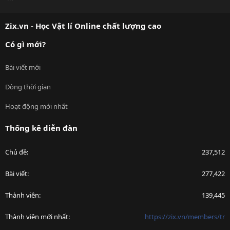
S
S
Zix.vn - Học Vật lí Online chất lượng cao
Có gì mới?
Bài viết mới
Dòng thời gian
Hoạt động mới nhất
Thống kê diễn đàn
Chủ đề
237,512
Bài viết
277,422
Thành viên
139,445
Thành viên mới nhất
https://zix.vn/members/tr